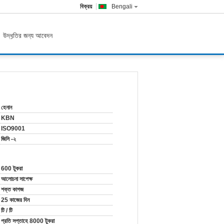
বিক্রয়
Bengali
উদ্ধৃতির জন্য আবেদন
হেনান
KBN
ISO9001
জিসি -২
600 টুকরা
আলোচনা সাপেক্ষ
শক্ত কাগজ
25 কাজের দিন
টি / টি
প্রতি সপ্তাহে 8000 টুকরা