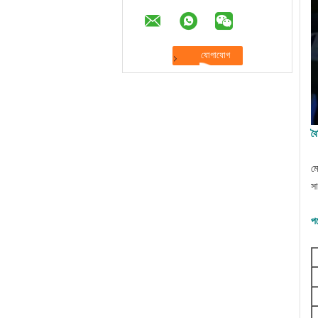
বৈ
মো
স
পণ