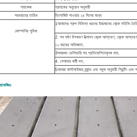
প্যাকেজ
গ্রাহকের অনুরোধ অনুযায়ী
সরবরাহের তারিখ
ডিপোজিট পাওয়ার ২৫ দিনের মধ্যে
1আমাদের গ্রুপ বিভিন্ন ধরনের উচ্চমানের ব্রেক লাইনিং তৈ
কোম্পানির সুবিধা
2. সব ঘর্ষণ উপকরণ উত্পাদন ব্রেক আস্তরণ, ব্রেক আস্তরণ
১২ বছরের অভিজ্ঞতা;
3সময়মত ডেলিভারি সহ প্রতিযোগিতামূলক দাম,
4. পেশাদার কর্মী দল;
5আমরা কাস্টমাইজড ব্র্যান্ড এবং নমুনা অনুযায়ী প্রিন্টিং এব
যাকেজিংঃ