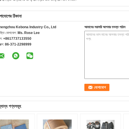
গাযোগের ঠিকানা
hengzhou Kebona Industry Co., Ltd
আমাদের সরাসরি আপনার তদন্ত পাঠান
যক্তি যোগাযোগ:
Ms. Rose Lee
েল:
+8617737133550
যাক্স:
86-371-2298999
্যান্য পণ্যসমূহ