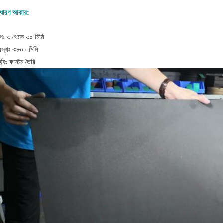
াধারণ আকার:
েধঃ ৩ থেকে ৩০ মিমি
্রস্থঃ <৮০০ মিমি
র্ঘ্যঃ কাস্টম তৈরি