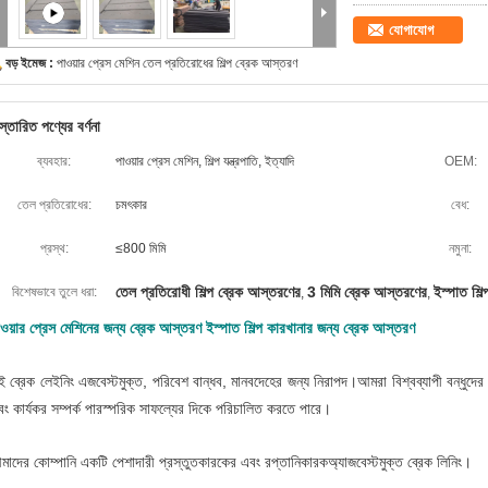
যোগাযোগ
বড় ইমেজ :
পাওয়ার প্রেস মেশিন তেল প্রতিরোধের শিল্প ব্রেক আস্তরণ
স্তারিত পণ্যের বর্ণনা
ব্যবহার:
পাওয়ার প্রেস মেশিন, শিল্প যন্ত্রপাতি, ইত্যাদি
OEM:
তেল প্রতিরোধের:
চমৎকার
বেধ:
প্রস্থ:
≤800 মিমি
নমুনা:
তেল প্রতিরোধী শিল্প ব্রেক আস্তরণের
3 মিমি ব্রেক আস্তরণের
ইস্পাত শিল
বিশেষভাবে তুলে ধরা:
,
,
ওয়ার প্রেস মেশিনের জন্য ব্রেক আস্তরণ ইস্পাত শিল্প কারখানার জন্য ব্রেক আস্তরণ
ই ব্রেক লেইনিং এজবেস্টমুক্ত, পরিবেশ বান্ধব, মানবদেহের জন্য নিরাপদ।
আমরা বিশ্বব্যাপী বন্ধুদের 
ং কার্যকর সম্পর্ক পারস্পরিক সাফল্যের দিকে পরিচালিত করতে পারে।
মাদের কোম্পানি একটি পেশাদারী প্রস্তুতকারকের এবং রপ্তানিকারক
অ্যাজবেস্টমুক্ত ব্রেক লিনিং।