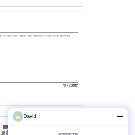
(
0
/ 3000)
David