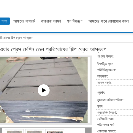
পণ্য
আমাদের সম্পর্কে
কারখানা ভ্রমণ
মান নিয়ন্ত্রণ
আমাদের সাথে যোগাযোগ করুন
রতিরোধের শিল্প ব্রেক আস্তরণ
ওয়ার প্রেস মেশিন তেল প্রতিরোধের শিল্প ব্রেক আস্তরণ
পণ্যের বিবরণ:
উৎপত্তি স্থল:
পরিচিতিমুলক নাম:
সাক্ষ্যদান:
মডেল নম্বার:
প্রদান:
ন্যূনতম চাহিদার পরিমাণ:
মূল্য:
প্যাকেজিং বিবরণ:
ডেলিভারি সময়:
পরিশোধের শর্ত:
যোগানের ক্ষমতা: