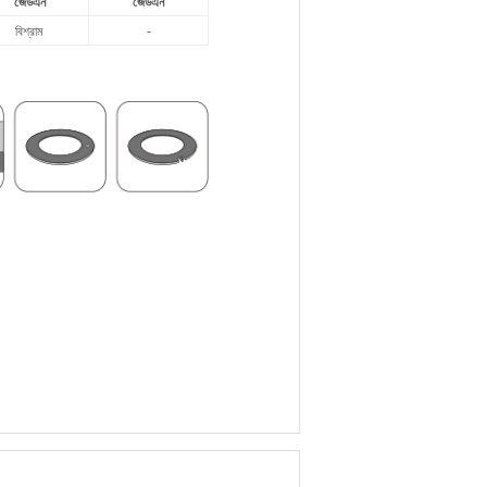
জেডএন
জেডএন
বিশ্রাম
-