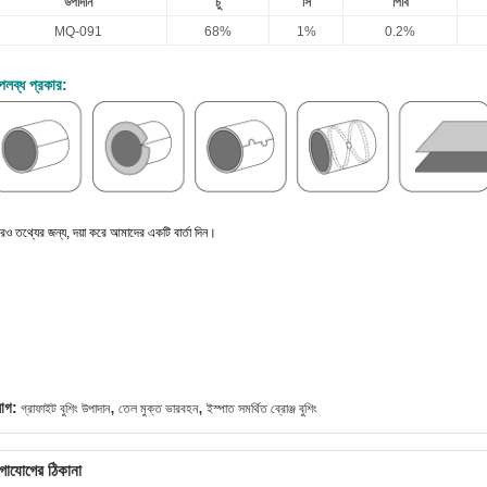
উপাদান
চু
সি
পিবি
MQ-091
68%
1%
0.2%
পলব্ধ প্রকার:
ও তথ্যের জন্য, দয়া করে আমাদের একটি বার্তা দিন।
,
,
যাগ:
গ্রাফাইট বুশিং উপাদান
তেল মুক্ত ভারবহন
ইস্পাত সমর্থিত ব্রোঞ্জ বুশিং
গাযোগের ঠিকানা