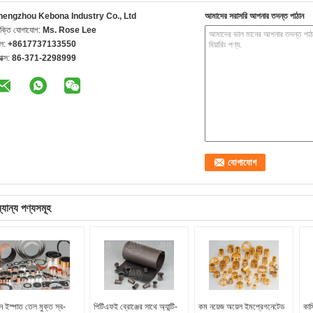
hengzhou Kebona Industry Co., Ltd
আমাদের সরাসরি আপনার তদন্ত পাঠান
যক্তি যোগাযোগ:
Ms. Rose Lee
েল:
+8617737133550
যাক্স:
86-371-2298999
্যান্য পণ্যসমূহ
্বন ইস্পাত তেল মুক্ত স্ব-
পিটিএফই ব্রোঞ্জের সাথে অ্যান্টি-
কম নয়েজ অয়েল ইমপ্রেগনেটেড
কাস