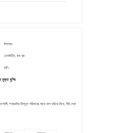
উপলব্ধ
তেলবিহীন, কম শব্দ
হ্যাঁ।
 মুক্ত বুশিং
লী, পণ্যগুলির বিস্তৃত পরিসরের সাথে খাপ খাইয়ে নিতে, দীর্ঘ সেবা