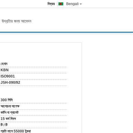
বিক্রয়
Bengali
উদ্ধৃতির জন্য আবেদন
হেনান
KBN
ISO9001
JSH-090/92
300 পিসি
আলোচনা সাপেক্ষ
কার্টন বা প্যালেট
15 কর্ম দিবস
টি / টি
প্রতি মাসে 55000 টুকরা