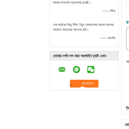
সমবায় সম্পর্কের প্রত্যাশায় রয়েছি।
—— স্টিভ
উ
শেষ অর্ডারের কিছু শিপিং ইস্যু মোকাবেলায় আমরা আপনার
সময়মত সাহায্যের প্রশংসা করি।
—— কার্লোস
তোমার দর্শন লগ করা অনলাইন চ্যাট এখন
আর
ট্
যো