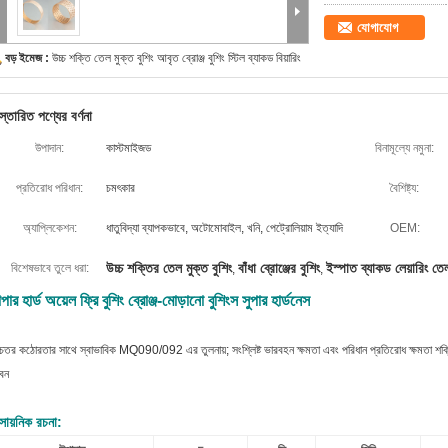
যোগাযোগ
বড় ইমেজ :
উচ্চ শক্তি তেল মুক্ত বুশিং আবৃত ব্রোঞ্জ বুশিং স্টিল ব্যাকড বিয়ারিং
স্তারিত পণ্যের বর্ণনা
উপাদান:
কাস্টমাইজড
বিনামূল্যে নমুনা:
প্রতিরোধ পরিধান:
চমৎকার
বৈশিষ্ট্য:
অ্যাপ্লিকেশন:
ধাতুবিদ্যা ব্যাপকভাবে, অটোমোবাইল, খনি, পেট্রোলিয়াম ইত্যাদি
OEM:
উচ্চ শক্তির তেল মুক্ত বুশিং
বাঁধা ব্রোঞ্জের বুশিং
ইস্পাত ব্যাকড লেয়ারিং তেল
বিশেষভাবে তুলে ধরা:
,
,
পার হার্ড অয়েল ফ্রি বুশিং ব্রোঞ্জ-মোড়ানো বুশিংস সুপার হার্ডনেস
্চতর কঠোরতার সাথে স্বাভাবিক MQ090/092 এর তুলনায়; সংশ্লিষ্ট ভারবহন ক্ষমতা এবং পরিধান প্রতিরোধ ক্ষমতা শক্তিশা
বন
সায়নিক রচনা: