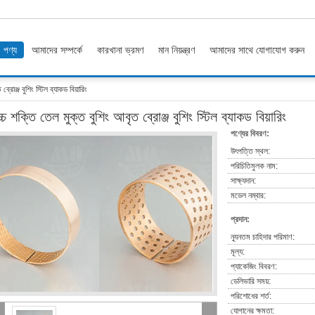
পণ্য
আমাদের সম্পর্কে
কারখানা ভ্রমণ
মান নিয়ন্ত্রণ
আমাদের সাথে যোগাযোগ করুন
্রোঞ্জ বুশিং স্টিল ব্যাকড বিয়ারিং
্চ শক্তি তেল মুক্ত বুশিং আবৃত ব্রোঞ্জ বুশিং স্টিল ব্যাকড বিয়ারিং
পণ্যের বিবরণ:
উৎপত্তি স্থল:
পরিচিতিমুলক নাম:
সাক্ষ্যদান:
মডেল নম্বার:
প্রদান:
ন্যূনতম চাহিদার পরিমাণ:
মূল্য:
প্যাকেজিং বিবরণ:
ডেলিভারি সময়:
পরিশোধের শর্ত:
যোগানের ক্ষমতা: