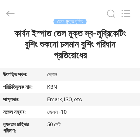
Zhengzhou
Kebona
Industry
Co.,
Ltd.
তেল মুক্ত বুশিং
All
Rights
Reserved.
কার্বন ইস্পাত তেল মুক্ত স্ব-লুব্রিকেটিং
বাড়ি
বুশিং শুকনো চলমান বুশিং পরিধান
পণ্য
প্রতিরোধের
আমাদের
উৎপত্তি স্থল:
হেনান
সম্পর্কে
পরিচিতিমুলক নাম:
KBN
সাক্ষ্যদান:
Emark, ISO, etc
কারখানা
মডেল নম্বার:
জেএস -10
ভ্রমণ
ন্যূনতম চাহিদার
50 সেট
পরিমাণ:
মান