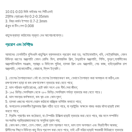
10.01-0.03 মিমি ফাইবার সহ পিটিএফই
2সিন্টার ব্রোঞ্জের গুঁড়া 0.2-0.35mm
3. নিম্ন কার্বন ইস্পাত 0.7-2.3mm
4ক্যু বা টিন লেপ 0.008
ধাতুসংক্রান্ত কাঠামোর প্রকৃত বেধ আলোচনাযোগ্য।
প্রয়োগ এবং বৈশিষ্ট্যঃ
আমাদের তেলবিহীন বুশিংগুলি ধাতুশিল্পে ব্যাপকভাবে প্রয়োগ করা হয়, অটোমোবাইল, খনি, পেট্রোলিয়াম, যেমন
বিভিন্ন ধরণের যন্ত্রপাতি যেমন রোলিং মিল, রাসায়নিক শিল্প, বৈদ্যুতিক যন্ত্রপাতি, শিপিং, মুদ্রণ,প্লাস্টিকের
যন্ত্রপাতিঅফিস সরঞ্জাম, স্বাস্থ্য ও ফিটনেস সুবিধা, হালকা শিল্প এবং যন্ত্রপাতি, সেচ কাজ, হাইড্রোলিক চাপ
যন্ত্রপাতি, লোকোমোটিভ, ঘোরানো, স্লিপ ইত্যাদি।
1. তেলের তৈলাক্তকরণ নেই বা তেলের তৈলাক্তকরণ কম, যেখানে তৈলাক্ত করা অসম্ভব বা কঠিন,এবং
রক্ষণাবেক্ষণ ছাড়া বা কম রক্ষণাবেক্ষণ ব্যবহার করা যেতে পারে;
2. ভাল পরিধান প্রতিরোধের, ছোট ঘর্ষণ সহগ এবং দীর্ঘ সেবা জীবন;
3- ১৯৫ ডিগ্রি সেলসিয়াস থেকে ২৮০ ডিগ্রি সেলসিয়াস পর্যন্ত ব্যবহার করা যেতে পারে।
4. ভাল সমন্বয় কর্মক্ষমতা, কম শব্দ এবং কোন দূষণ;
5. হালকা ওজনের পাতলা দেয়াল কাঠামো যান্ত্রিক ভলিউম কমাতে পারে;
6. অপারেশন চলাকালীন ট্রান্সফার ফিল্ম গঠিত হতে পারে, যা গ্রাইন্ডিং অক্ষকে নাকচ করার ঘটনা ছাড়াই রক্ষা
করতে পারে;
7. গ্রিলিং শ্যাফ্টের কম কঠোরতা, যা টেম্পারিং চিকিত্সা ছাড়াই ব্যবহার করা যেতে পারে, যার ফলে সম্পর্কিত
অংশগুলির প্রক্রিয়াজাতকরণের অসুবিধা হ্রাস পায়;
8. কোন জল শোষণ, তেল শোষণ, ছোট তাপ প্রসারণ সহগ, ভাল তাপ অপসারণ এবং স্থিতিশীল আকার;
9স্টিলের পিছনে বিভিন্ন ধাতু দিয়ে প্রলেপ করা যেতে পারে, তাই এটি মরিচা ছাড়াই ক্ষয়কারী মিডিয়াতে ব্যবহার