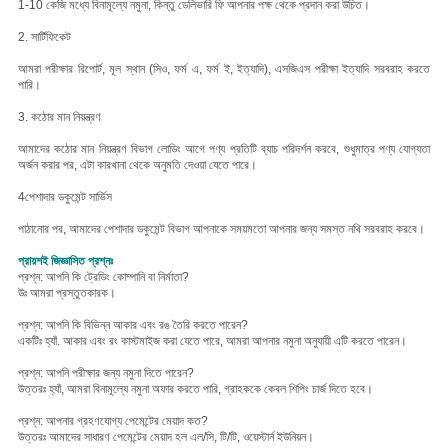
1-10 কেজি মধ্যে বিনামূল্যে নমুনা, কিন্তু ডেলিভারি ফি আপনার পক্ষ থেকে প্রদান করা উচিত।
2. সার্টিফিকেট
আমরা পরীক্ষার রিপোর্ট, মূল স্থান (সিও, ফর্ম এ, ফর্ম ই, ইত্যাদি), এসজিএস পরীক্ষা ইত্যাদি সরবরাহ করতে
পারি।
3. কঠোর মান নিয়ন্ত্রণ
আমাদের কঠোর মান নিয়ন্ত্রণ বিভাগ লোডিং আগে পণ্য প্রতিটি ব্যাচ পরিদর্শন করবে, শুধুমাত্র পণ্য যোগ্যতা
অর্জন করার পর, এটা কারখানা থেকে অনুমতি দেওয়া যেতে পারে।
4পেশাদার ডকুমেন্ট সার্ভিস
পাঠানোর পর, আমাদের পেশাদার ডকুমেন্ট বিভাগ আপনাকে সময়মতো আপনার জন্য সমস্ত নথি সরবরাহ করবে।
প্রায়শই জিজ্ঞাসিত প্রশ্নঃ
প্রশ্ন: আপনি কি ট্রেডিং কোম্পানি বা নির্মাতা?
উঃ আমরা প্রস্তুতকারক।
প্রশ্ন: আপনি কি বিভিন্ন আকার এবং রঙ তৈরি করতে পারেন?
একটিঃ হ্যাঁ. আকার এবং রং কাস্টমাইজ করা যেতে পারে, আমরা আপনার নমুনা অনুযায়ী এটি করতে পারেন।
প্রশ্ন: আপনি পরীক্ষার জন্য নমুনা দিতে পারেন?
উত্তরঃ হ্যাঁ, আমরা বিনামূল্যে নমুনা অফার করতে পারি, গ্রাহককে কেবল শিপিং চার্জ দিতে হবে।
প্রশ্ন: আপনার গ্রহণযোগ্য পেমেন্টের মেয়াদ কত?
উত্তরঃ আমাদের সাধারণ পেমেন্টের মেয়াদ হল এল/সি, টি/টি, ওয়েস্টার্ন ইউনিয়ন।