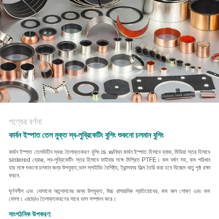
POLICY
পণ্যের বর্ণনা
কার্বন ইস্পাত তেল মুক্ত স্ব-লুব্রিকেটিং বুশিং শুকনো চলমান বুশিং
s w
কার্বন ইস্পাত তেলবিহীন স্বয়ং তৈলাক্তকরণ বুশিং i
নিম্ন কার্বন ইস্পাত হিসাবে ব্যাক, মিডিয়া স্তর হিসাবে
sintered ব্রোঞ্জ, স্ব-লুব্রিকেটিং স্তর হিসাবে ফাইবার সঙ্গে মিশ্রিত PTFE। কম ঘর্ষণ সহ, কম পরিধান
হার সঙ্গে শুকনো চলমান জন্য উপযুক্ত,ভাল স্লাইডিং বৈশিষ্ট্য, ট্রান্সফার ফিল্ম তৈরি করা হবে বিচ্ছেদ ধাতু পৃষ্ঠ রক্ষা
করবে.
ঘূর্ণনশীল এবং দোলানো আন্দোলনের জন্য উপযুক্ত, উচ্চ রাসায়নিক প্রতিরোধের, কম জল শোষণ এবং কম
ফোলা। এছাড়াও তৈলাক্তকরণের সাথে ভাল সম্পাদন করে।
সাংগঠনিক উপকরণ: