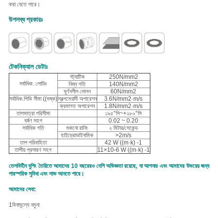
করা যেতে পারে।
উপলব্ধ প্রকারঃ
টেকনিক্যাল ডেটাঃ
স্ট্যাটিক
250N/mm2
সর্বাধিক. লোডিং
নিম্ন গতি
140N/mm2
ঘূর্ণনশীল দোলন
60N/mm2
সর্বাধিক.পিভি সীমা ((শুষ্ক)
স্বল্পমেয়াদী অপারেশন
3.6N/mm2·m/s
ক্রমাগত অপারেশন
1.8N/mm2·m/s
তাপমাত্রা পরিসীমা
১৯৫°সি~+২৮০°সি
ঘর্ষণ সহগ
0.02 ~ 0.20
সর্বাধিক গতি
শুকনো রানিং
২ মিটার/সেকেন্ড
হাইড্রোডাইনামিক
>2m/s
তাপ পরিবাহিতা
42 W ((m·k) -1
তাপীয় প্রসারণ সহগ
11×10-6 W ((m·k) -1
তেলবিহীন বুশিং তৈরিতে আমাদের 10 বছরেরও বেশি অভিজ্ঞতা রয়েছে, যা আপনার এবং আমাদের উভয়ের জন্য
পারস্পরিক সুবিধা এবং লাভ আনতে পারে।
আমাদের সেবা:
1বিনামূল্যে নমুনা