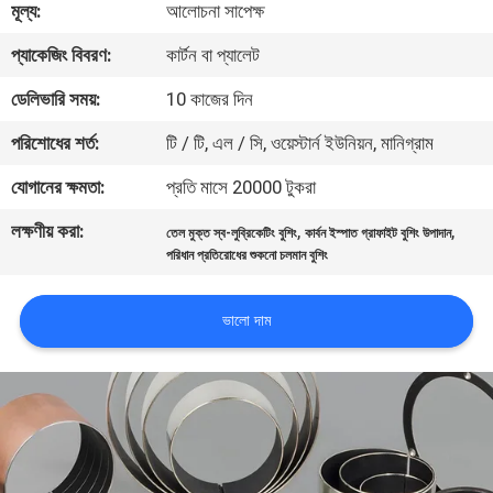
মূল্য:
আলোচনা সাপেক্ষ
নিয়ন্ত্রণ
প্যাকেজিং বিবরণ:
কার্টন বা প্যালেট
যোগাযোগ
ডেলিভারি সময়:
10 কাজের দিন
করুন
পরিশোধের শর্ত:
টি / টি, এল / সি, ওয়েস্টার্ন ইউনিয়ন, মানিগ্রাম
যোগানের ক্ষমতা:
প্রতি মাসে 20000 টুকরা
উদ্ধৃতির
লক্ষণীয় করা:
,
,
তেল মুক্ত স্ব-লুব্রিকেটিং বুশিং
কার্বন ইস্পাত গ্রাফাইট বুশিং উপাদান
জন্য
পরিধান প্রতিরোধের শুকনো চলমান বুশিং
আবেদন
ভালো দাম
সাইট
ম্যাপ
PRIVACY