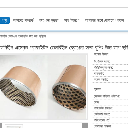
পণ্য
আমাদের সম্পর্কে
কারখানা ভ্রমণ
মান নিয়ন্ত্রণ
আমাদের সাথে যোগাযোগ করুন
হীন ব্রোঞ্জের হাতা বুশিং উচ্চ তাপ ছড়িয়ে
লবিহীন এম্বেড গ্রাফাইটস তেলবিহীন ব্রোঞ্জের হাতা বুশিং উচ্চ তাপ ছড়ি
পণ্যের বিবরণ:
উৎপত্তি স্থল:
পরিচিতিমুলক নাম:
সাক্ষ্যদান:
মডেল নম্বার:
প্রদান:
ন্যূনতম চাহিদার পরিমাণ:
মূল্য:
প্যাকেজিং বিবরণ:
ডেলিভারি সময়:
পরিশোধের শর্ত:
যোগানের ক্ষমতা: