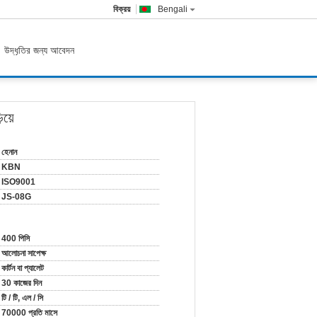
বিক্রয়
Bengali
উদ্ধৃতির জন্য আবেদন
য়ে
হেনান
KBN
ISO9001
JS-08G
400 পিসি
আলোচনা সাপেক্ষ
কার্টন বা প্যালেট
30 কাজের দিন
টি / টি, এল / সি
70000 প্রতি মাসে