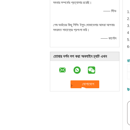
সমবায় সম্পর্কের প্রত্যাশায় রয়েছি।
—— স্টিভ
1.
2.
শেষ অর্ডারের কিছু শিপিং ইস্যু মোকাবেলায় আমরা আপনার
3.
সময়মত সাহায্যের প্রশংসা করি।
4 
—— কার্লোস
5.
6-
তোমার দর্শন লগ করা অনলাইন চ্যাট এখন
রা
উ