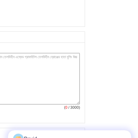
(
0
/ 3000)