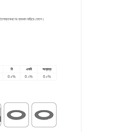
ং তৈলাক্তকরণের ব্যবধান বাড়িয়ে তোলে।
নি
এসবি
অন্যান্য
0.৫%
0.২%
0.৫%