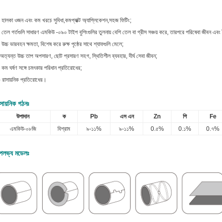
 হালকা ওজন এবং কম খরচে সুবিধা,কমপ্যাক্ট অ্যাপ্লিকেশন,সহজ ফিটিং;
 তেল গর্তগুলি সাধারণ এমকিউ -০৯০ টাইপ বুশিংগুলির তুলনায় বেশি তেল বা গ্রীস সঞ্চয় করে, তারপরে পরিষেবা জীবন এব
 উচ্চ ভারবহন ক্ষমতা, বিশেষ করে রুক্ষ পৃষ্ঠের সাথে শ্যাফগুলি মেলে;
অত্যন্ত উচ্চ তাপ অপসারণ, ছোট প্রসারণ সহগ, স্থিতিশীল ব্যবহার, দীর্ঘ সেবা জীবন;
 কম ঘর্ষণ সঙ্গে চমৎকার পরিধান প্রতিরোধের;
 রাসায়নিক প্রতিরোধের।
সায়নিক গঠনঃ
উপাদান
ক
Pb
এস এন
Zn
পি
Fe
এমকিউ-০৮জি
বিশ্রাম
৯-১১%
৯-১১%
0.৫%
0.১%
0.৭%
পলভ্য মডেলঃ