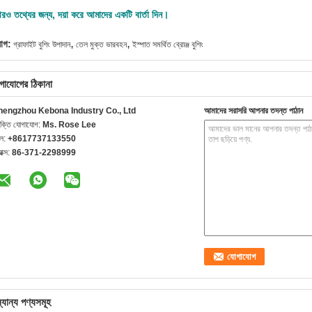
রও তথ্যের জন্য, দয়া করে আমাদের একটি বার্তা দিন।
,
,
যাগ:
গ্রাফাইট বুশিং উপাদান
তেল মুক্ত ভারবহন
ইস্পাত সমর্থিত ব্রোঞ্জ বুশিং
গাযোগের ঠিকানা
hengzhou Kebona Industry Co., Ltd
আমাদের সরাসরি আপনার তদন্ত পাঠান
যক্তি যোগাযোগ:
Ms. Rose Lee
েল:
+8617737133550
যাক্স:
86-371-2298999
্যান্য পণ্যসমূহ