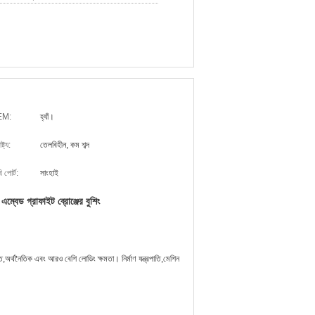
EM:
হ্যাঁ।
ষ্ট্য:
তেলবিহীন, কম শব্দ
 পোর্ট:
সাংহাই
এম্বেড গ্রাফাইট ব্রোঞ্জের বুশিং
ে,অর্থনৈতিক এবং আরও বেশি লোডিং ক্ষমতা। নির্মাণ যন্ত্রপাতি,মেশিন