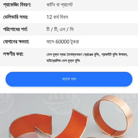
প্যাকেজিং বিবরণ:
কার্টন বা প্যালেট
নিয়ন্ত্রণ
ডেলিভারি সময়:
12 কর্ম দিবস
যোগাযোগ
পরিশোধের শর্ত:
টি / টি, এল / সি
করুন
যোগানের ক্ষমতা:
মাসে 60000 টুকরা
লক্ষণীয় করা:
,
,
তেল মুক্ত স্বয়ং তৈলাক্তকরণ ব্রোঞ্জের বুশিং
গ্রাফাইট বুশিং উপাদান
উদ্ধৃতির
হাইড্রোলিক তেল মুক্ত বুশিং
জন্য
আবেদন
ভালো দাম
সাইট
ম্যাপ
PRIVACY