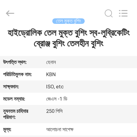
Zhengzhou
Kebona
Industry
Co.,
Ltd.
তেল মুক্ত বুশিং
All
Rights
Reserved.
হাইড্রোলিক তেল মুক্ত বুশিং স্ব-লুব্রিকেটিং
বাড়ি
ব্রোঞ্জ বুশিং তেলহীন বুশিং
পণ্য
উৎপত্তি স্থল:
হেনান
আমাদের
পরিচিতিমুলক নাম:
KBN
সম্পর্কে
সাক্ষ্যদান:
ISO, etc
মডেল নম্বার:
জেএস -1 ডি
কারখানা
ন্যূনতম চাহিদার
250 পিসি
ভ্রমণ
পরিমাণ:
মূল্য:
আলোচনা সাপেক্ষ
মান