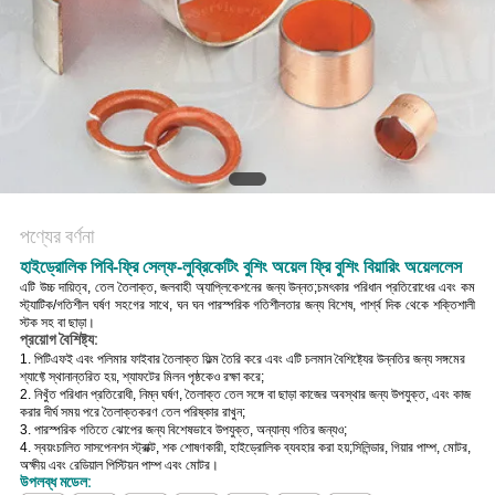
POLICY
পণ্যের বর্ণনা
হাইড্রোলিক পিবি-ফ্রি সেল্ফ-লুব্রিকেটিং বুশিং অয়েল ফ্রি বুশিং বিয়ারিং অয়েললেস
এটি উচ্চ দায়িত্ব, তেল তৈলাক্ত, জলবাহী অ্যাপ্লিকেশনের জন্য উন্নত;চমৎকার পরিধান প্রতিরোধের এবং কম
স্ট্যাটিক/গতিশীল ঘর্ষণ সহগের সাথে, ঘন ঘন পারস্পরিক গতিশীলতার জন্য বিশেষ, পার্শ্ব দিক থেকে শক্তিশালী
স্টক সহ বা ছাড়া।
প্রয়োগ বৈশিষ্ট্য:
1. পিটিএফই এবং পলিমার ফাইবার তৈলাক্ত ফিল্ম তৈরি করে এবং এটি চলমান বৈশিষ্ট্যের উন্নতির জন্য সঙ্গমের
শ্যাফ্টে স্থানান্তরিত হয়, শ্যাফটের মিলন পৃষ্ঠকেও রক্ষা করে;
2. নিখুঁত পরিধান প্রতিরোধী, নিম্ন ঘর্ষণ, তৈলাক্ত তেল সঙ্গে বা ছাড়া কাজের অবস্থার জন্য উপযুক্ত, এবং কাজ
করার দীর্ঘ সময় পরে তৈলাক্তকরণ তেল পরিষ্কার রাখুন;
3. পারস্পরিক গতিতে ঝোপের জন্য বিশেষভাবে উপযুক্ত, অন্যান্য গতির জন্যও;
4. স্বয়ংচালিত সাসপেনশন স্ট্রাক্ট, শক শোষণকারী, হাইড্রোলিক ব্যবহার করা হয়;সিলিন্ডার, গিয়ার পাম্প, মোটর,
অক্ষীয় এবং রেডিয়াল পিস্টিয়ন পাম্প এবং মোটর।
উপলব্ধ মডেল: