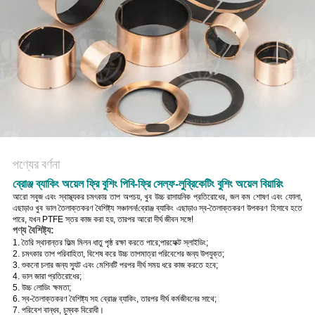
POLICY
পণ্যের বর্ণনা
ব্রোঞ্জ ব্যাকিং অয়েল ফ্রি বুশিং পিবি-ফ্রি সেল্ফ-লুব্রিকেটিং বুশিং অয়েল বিয়ারিং
আরো সবুজ এবং স্বাস্থ্যকর চমৎকার তাপ অপচয়, খুব উচ্চ রাসায়নিক প্রতিরোধের, জল কম শোষণ এবং ফোলা,
এছাড়াও খুব ভাল তৈলাক্তকরণ বৈশিষ্ট্য সঞ্চালন!ব্রোঞ্জ ব্যাকিং এছাড়াও স্ব-তৈলাক্তকরণ উপকরণ হিসাবে হতে
পারে, যখন PTFE স্তর কাজ করা হয়, তারপর আরো দীর্ঘ জীবন সঙ্গে!
পণ্য বৈশিষ্ট্য:
1. তৈরি স্থানান্তর ফিল্ম মিলন ধাতু পৃষ্ঠ রক্ষা করতে পারে;পারফেক্ট স্লাইডিং;
2. চমৎকার তাপ পরিবাহিতা, বিশেষ করে উচ্চ তাপমাত্রা পরিবেশের জন্য উপযুক্ত;
3. শুকনো চলার জন্য স্যুট এবং মেশিনটি পরপর দীর্ঘ সময় ধরে কাজ করতে হবে;
4. ভাল জারা প্রতিরোধের;
5. উচ্চ লোডিং ক্ষমতা;
6. স্ব-তৈলাক্তকরণ বৈশিষ্ট্য সহ ব্রোঞ্জ ব্যাকিং, তারপর দীর্ঘ কর্মজীবনের সাথে;
7. পরিবেশ বান্ধব, চুম্বক বিরোধী।