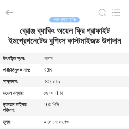
Zhengzhou
Kebona
Industry
Co.,
Ltd.
তেল মুক্ত বুশিং
All
Rights
Reserved.
ব্রোঞ্জ ব্যাকিং অয়েল ফ্রি গ্রাফাইট
বাড়ি
ইমপ্রেগনেটেড বুশিংস কাস্টমাইজড উপাদান
পণ্য
উৎপত্তি স্থল:
হেনান
আমাদের
পরিচিতিমুলক নাম:
KBN
সম্পর্কে
সাক্ষ্যদান:
ISO, etc
মডেল নম্বার:
জেএস -1 বি
কারখানা
ন্যূনতম চাহিদার
100 পিসি
ভ্রমণ
পরিমাণ:
মূল্য:
আলোচনা সাপেক্ষ
মান