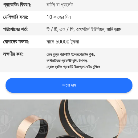
প্যাকেজিং বিবরণ:
কার্টন বা প্যালেট
নিয়ন্ত্রণ
ডেলিভারি সময়:
10 কাজের দিন
যোগাযোগ
পরিশোধের শর্ত:
টি / টি, এল / সি, ওয়েস্টার্ন ইউনিয়ন, মানিগ্রাম
করুন
যোগানের ক্ষমতা:
মাসে 50000 টুকরা
লক্ষণীয় করা:
,
তেল মুক্ত গ্রাফাইট ইম্প্রেগ্রেটেড বুশিং
উদ্ধৃতির
,
কাস্টমাইজড গ্রাফাইট বুশিং উপাদান
জন্য
ব্রোঞ্জ ব্যাকিং গ্রাফাইট ইমপ্রেগনেটেড বুশিংস
আবেদন
ভালো দাম
সাইট
ম্যাপ
PRIVACY