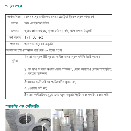
পণ্যের তথ্যঃ
পণ্যের বিবরণ
রোলস মধ্যে এক্সট্রুজড রাবার মোল্ড ইন্ডাস্ট্রিয়াল ব্রেক আস্তরণ
মডেল
রবার এক্সট্রুডেড টাইপ
উপাদান
অ্যাসবেস্টস ফাইবার, গ্লাস ফাইবার, কাঁচ, ঘর্ষণ উপাদান ইত্যাদি
অর্থ প্রদান
T/T, LC, ect
প্যাকেজ
গ্রাহকের অনুরোধ অনুযায়ী
সরবরাহের তারিখ
আমানত প্রাপ্তির ২০ দিনের মধ্যে
1আমাদের গ্রুপ বিভিন্ন ধরনের উচ্চমানের ব্রেক লাইনিং তৈরি করছে।
সুবিধা
2. সব ঘর্ষণ উপকরণ উত্পাদন ব্রেক আস্তরণ, ব্রেক আস্তরণ রোলস অন্তর্ভুক্ত;
১২ বছরের অভিজ্ঞতা;
3সময়মত ডেলিভারি সহ প্রতিযোগিতামূলক দাম,
4. পেশাদার কর্মী দল;
5আমরা কাস্টমাইজড ব্র্যান্ড এবং নমুনা অনুযায়ী প্রিন্টিং এবং প্যাকিং করতে পারি।
প্যাকেজিং এবং ডেলিভারিঃ