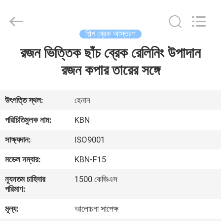
Zhengzhou
Kebona
Industry
Co.,
Ltd.
শিল্প ব্রেক আস্তরণ
All
Rights
Reserved.
রজন ভিত্তিক ছাঁচ ব্রেক রেলিনিং উপাদান
বাড়ি
রজন কপার তারের সঙ্গে
পণ্য
উৎপত্তি স্থল:
হেনান
আমাদের
পরিচিতিমুলক নাম:
KBN
সম্পর্কে
সাক্ষ্যদান:
ISO9001
মডেল নম্বার:
KBN-F15
কারখানা
ন্যূনতম চাহিদার
1500 কেজিএস
ভ্রমণ
পরিমাণ:
মূল্য:
আলোচনা সাপেক্ষ
মান