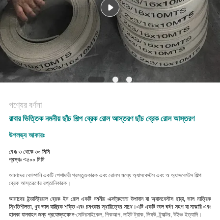
POLICY
পণ্যের বর্ণনা
রাবার ভিত্তিক নমনীয় ছাঁচ শিল্প ব্রেক রোল আস্তরণ ছাঁচ ব্রেক রোল আস্তরণ
উপলভ্য আকারঃ
বেধঃ ৩ থেকে ৩০ মিমি
প্রস্থঃ <৫০০ মিমি
আমাদের কোম্পানি একটি পেশাদারী প্রস্তুতকারক এবং রোলস মধ্যে অ্যাসবেস্টস এবং অ অ্যাসবেস্টস শিল্প
ব্রেক আস্তরণের রপ্তানিকারক।
আমাদের ইন্ডাস্ট্রিয়াল ব্রেক ইন রোল একটি নমনীয় এক্সট্রুডেড উপাদান যা অ্যাসবেস্টস ছাড়া, ভাল মাত্রিক
স্থিতিশীলতা, খুব ভাল যান্ত্রিক শক্তি এবং চমৎকার স্থায়িত্বের সাথে।এটি একটি ভাল ঘর্ষণ সহগ যা মাঝারি এবং
হালকা যানবাহন জন্য প্রযোজ্যযেমন-
মোটরসাইকেল, পিকআপ, লাইট ট্রাক, লিফট, ট্র্যাক্টর, উইঞ্চ ইত্যাদি।