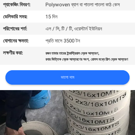
প্যাকেজিং বিবরণ:
Polywoven ব্যাগ বা পাতলা পাতলা কাঠ কেস
নিয়ন্ত্রণ
ডেলিভারি সময়:
15 দিন
যোগাযোগ
পরিশোধের শর্ত:
এল / সি, টি / টি, ওয়েস্টার্ন ইউনিয়ন
করুন
যোগানের ক্ষমতা:
প্রতি মাসে 3500 টন
লক্ষণীয় করা:
,
রজন তামার তারের ইন্ডাস্ট্রিয়াল ব্রেক আস্তরণ
উদ্ধৃতির
,
রবার ভিত্তিক ব্রেক আস্তরণের অংশ
রোলস মধ্যে শিল্প ব্রেক আস্তরণ
জন্য
আবেদন
ভালো দাম
সাইট
ম্যাপ
PRIVACY