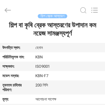
Zhengzhou
Kebona
Industry
Co.,
Ltd.
শিল্প ব্রেক আস্তরণ
All
Rights
Reserved.
শিল্প বা কৃষি ব্রেক আস্তরণের উপাদান কম
বাড়ি
নয়েজ সামঞ্জস্যপূর্ণ
পণ্য
উৎপত্তি স্থল:
হেনান
আমাদের
পরিচিতিমুলক নাম:
KBN
সম্পর্কে
সাক্ষ্যদান:
ISO9001
মডেল নম্বার:
KBN-F7
কারখানা
ন্যূনতম চাহিদার
200 পিসি
ভ্রমণ
পরিমাণ:
মূল্য:
আলোচনা সাপেক্ষ
মান