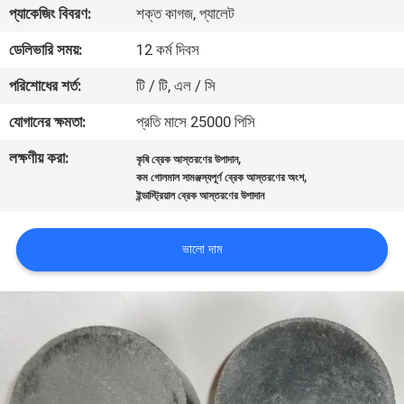
প্যাকেজিং বিবরণ:
শক্ত কাগজ, প্যালেট
নিয়ন্ত্রণ
ডেলিভারি সময়:
12 কর্ম দিবস
যোগাযোগ
পরিশোধের শর্ত:
টি / টি, এল / সি
করুন
যোগানের ক্ষমতা:
প্রতি মাসে 25000 পিসি
লক্ষণীয় করা:
,
কৃষি ব্রেক আস্তরণের উপাদান
উদ্ধৃতির
,
কম গোলমাল সামঞ্জস্যপূর্ণ ব্রেক আস্তরণের অংশ
জন্য
ইন্ডাস্ট্রিয়াল ব্রেক আস্তরণের উপাদান
আবেদন
ভালো দাম
সাইট
ম্যাপ
PRIVACY