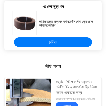
এর সেরা মূল্য পান
জাহাজ যন্ত্রের জন্য নন অ্যাসবেস্টস বোনা ব্রেক রোল
আস্তরণের শিল্প
চালিয়ে
শীর্ষ পণ্য
ওয়্যার - রিইনফোর্সড ব্রেক শ্যু
লাইনিং কিট অ্যাসবেস্টস ফ্রি উইঞ্চ
অয়েল ওয়েলসের জন্য
আলোচনা সাপেক্ষ MOQ:400 কেজিএস
যোগাযোগ