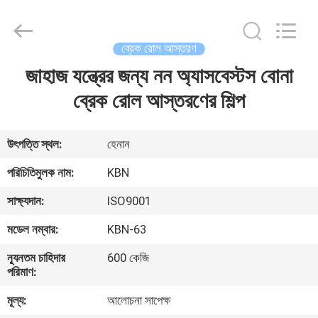
Zhengzhou
Kebona
Industry
Co.,
Ltd.
ব্রেক রোল আস্তরণ
All
Rights
Reserved.
জাহাজ যন্ত্রের জন্য নন অ্যাসবেস্টস বোনা
বাড়ি
ব্রেক রোল আস্তরণের শিল্প
পণ্য
উৎপত্তি স্থল:
হেনান
আমাদের
পরিচিতিমুলক নাম:
KBN
সম্পর্কে
সাক্ষ্যদান:
ISO9001
মডেল নম্বার:
KBN-63
কারখানা
ন্যূনতম চাহিদার
600 কেজি
ভ্রমণ
পরিমাণ:
মূল্য:
আলোচনা সাপেক্ষ
মান