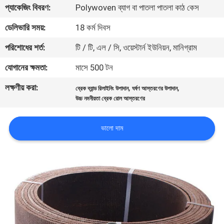
প্যাকেজিং বিবরণ:
Polywoven ব্যাগ বা পাতলা পাতলা কাঠ কেস
নিয়ন্ত্রণ
ডেলিভারি সময়:
18 কর্ম দিবস
যোগাযোগ
পরিশোধের শর্ত:
টি / টি, এল / সি, ওয়েস্টার্ন ইউনিয়ন, মানিগ্রাম
করুন
যোগানের ক্ষমতা:
মাসে 500 টন
লক্ষণীয় করা:
,
,
ব্রেক ব্যান্ড রিলাইনিং উপাদান
ঘর্ষণ আস্তরণের উপাদান
উদ্ধৃতির
উচ্চ নমনীয়তা ব্রেক রোল আস্তরণের
জন্য
আবেদন
ভালো দাম
সাইট
ম্যাপ
PRIVACY