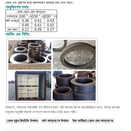
ব্রেক এবং হ্রাসের জন্য ব্যাপকভাবে ব্যবহার করা যেতে পারে।
প্রযুক্তিগত তথ্য:
বোনা ব্রেক রোল আস্তরণ
তাপমাত্রা
100 ° সে
150 ° সে
200 ° সে
ঘর্ষণ গুণাঙ্ক
0.39
0.41
0.43
0.40
0.41
0.42
হার পরুন
0.12
0.28
0.27
প্যাকিং এবং শিপিং:
সাধারণত, আমাদের প্যাকেজিং হল পলিভেন ব্যাগ।
যদি আপনার বিশেষ প্রয়োজনীয়তা থাকে, আমরা আপনার
অনুরোধ অনুযায়ী প্যালেট বা পাতলা পাতলা কাঠও তৈরি করতে পারি।
ব্রেক ব্যান্ড রিলাইনিং উপাদান
ঘর্ষণ আস্তরণের উপাদান
উচ্চ নমনীয়তা ব্রেক রোল আস্তরণের