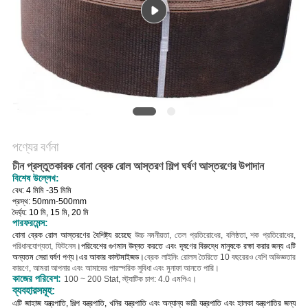
POLICY
পণ্যের বর্ণনা
চীন প্রস্তুতকারক বোনা ব্রেক রোল আস্তরণ শিল্প ঘর্ষণ আস্তরণের উপাদান
বিশেষ উল্লেখ:
বেধ: 4 মিমি -35 মিমি
প্রস্থ: 50mm-500mm
দৈর্ঘ্য: 10 মি, 15 মি, 20 মি
পারফরমেন্স:
বোনা ব্রেক রোল আস্তরণের বৈশিষ্ট্য রয়েছে
উচ্চ নমনীয়তা, তেল প্রতিরোধের, বলিষ্ঠতা, শক প্রতিরোধের,
পরিধানযোগ্যতা, ফিটনেস
।পরিবেশের গুণমান উন্নত করতে এবং দূষণের বিরুদ্ধে মানুষকে রক্ষা করার জন্য এটি
অন্যতম সেরা ঘর্ষণ পণ্য।
এর আকার কাস্টমাইজড।
ব্রেক লাইনিং রোলস তৈরিতে 10 বছরেরও বেশি অভিজ্ঞতার
কারণে, আমরা আপনার এবং আমাদের পারস্পরিক সুবিধা এবং মুনাফা আনতে পারি।
কাজের পরিবেশ:
100 ~ 200 Stat, স্ট্যাটিক চাপ: 4.0 এমপিএ।
ব্যবহারসমূহ:
এটি জাহাজ যন্ত্রপাতি, শিল্প যন্ত্রপাতি, খনির যন্ত্রপাতি এবং অন্যান্য ভারী যন্ত্রপাতি এবং হালকা যন্ত্রপাতির জন্য