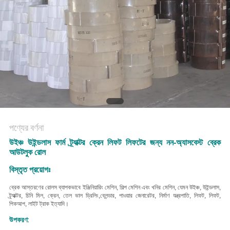
POLICY
পণ্যের বর্ণনা
উইঞ্চ উইন্ডলাস ফার্ম ট্র্যাক্টর ক্রেন লিফট লিফটের জন্য নন-অ্যাসবেস্ট ব্রেক
আউটলুক রোল
বিস্তৃত প্রয়োগঃ
ব্রেক আস্তরণের রোলস ব্যাপকভাবে ইঞ্জিনিয়ারিং মেশিন, শিল্প মেশিন এবং খনির মেশিন, যেমন উইঞ্চ, উইন্ডলাস,
ট্র্যাক্টর, চিনি মিল, ক্রেন, তেল ভাল ড্রিলিং,ব্লেন্ডার, পাওয়ার জেনারেটর, নির্মাণ যন্ত্রপাতি, লিফট, লিফট,
পিকআপ, লাইট ট্রাক ইত্যাদি।
উপকরণ: