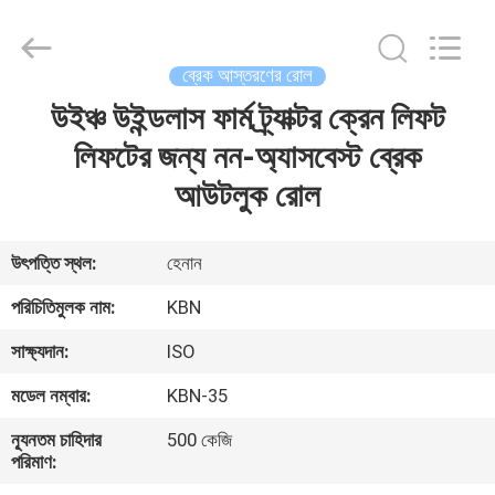
Zhengzhou
Kebona
Industry
Co.,
Ltd.
ব্রেক আস্তরণের রোল
All
Rights
Reserved.
উইঞ্চ উইন্ডলাস ফার্ম ট্র্যাক্টর ক্রেন লিফট
বাড়ি
লিফটের জন্য নন-অ্যাসবেস্ট ব্রেক
পণ্য
আউটলুক রোল
আমাদের
উৎপত্তি স্থল:
হেনান
সম্পর্কে
পরিচিতিমুলক নাম:
KBN
সাক্ষ্যদান:
ISO
কারখানা
মডেল নম্বার:
KBN-35
ভ্রমণ
ন্যূনতম চাহিদার
500 কেজি
পরিমাণ:
মান