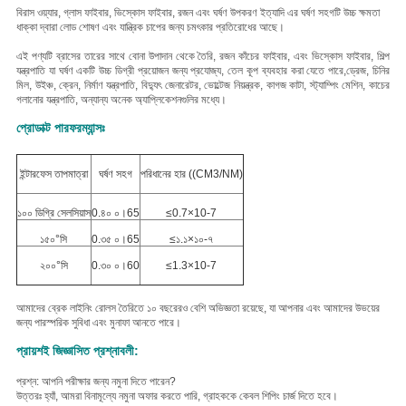
বি
রাস ওয়্যার, গ্লাস ফাইবার, ভিস্কোস ফাইবার, রজন এবং ঘর্ষণ উপকরণ ইত্যাদি
এর ঘর্ষণ সহগটি উচ্চ ক্ষমতা
ধাক্কা দ্বারা লোড শোষণ এবং যান্ত্রিক চাপের জন্য চমৎকার প্রতিরোধের আছে।
এই পণ্যটি ব্রাসের তারের সাথে বোনা উপাদান থেকে তৈরি, রজন কাঁচের ফাইবার, এবং ভিস্কোস ফাইবার, শিল্প
যন্ত্রপাতি যা ঘর্ষণ একটি উচ্চ ডিগ্রী প্রয়োজন জন্য প্রযোজ্য, তেল কূপ ব্যবহার করা যেতে পারে,ড্রেজ, চিনির
মিল, উইঞ্চ, ক্রেন, নির্মাণ যন্ত্রপাতি, বিদ্যুৎ জেনারেটর, ভোল্টেজ নিয়ন্ত্রক, কাগজ কাটা, স্ট্যাম্পিং মেশিন, কাচের
গলানোর যন্ত্রপাতি, অন্যান্য অনেক অ্যাপ্লিকেশনগুলির মধ্যে।
প্রোডাক্ট পারফরম্যান্সঃ
ইন্টারফেস তাপমাত্রা
ঘর্ষণ সহগ
পরিধানের হার ((CM3/NM)
১০০ ডিগ্রি সেলসিয়াস
0.৪০ ০।65
≤0.7×10-7
১৫০°সি
0.৩৫ ০।65
≤১.১×১০-৭
২০০°সি
0.৩০ ০।60
≤1.3×10-7
আমাদের ব্রেক লাইনিং রোলস তৈরিতে ১০ বছরেরও বেশি অভিজ্ঞতা রয়েছে, যা আপনার এবং আমাদের উভয়ের
জন্য পারস্পরিক সুবিধা এবং মুনাফা আনতে পারে।
প্রায়শই জিজ্ঞাসিত প্রশ্নাবলী:
প্রশ্ন: আপনি পরীক্ষার জন্য নমুনা দিতে পারেন?
উত্তরঃ হ্যাঁ, আমরা বিনামূল্যে নমুনা অফার করতে পারি, গ্রাহককে কেবল শিপিং চার্জ দিতে হবে।