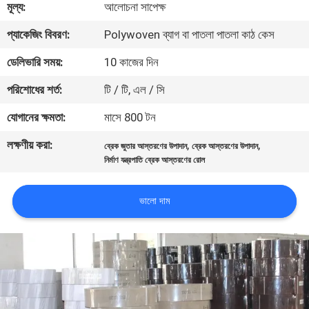
মূল্য:
আলোচনা সাপেক্ষ
নিয়ন্ত্রণ
প্যাকেজিং বিবরণ:
Polywoven ব্যাগ বা পাতলা পাতলা কাঠ কেস
যোগাযোগ
ডেলিভারি সময়:
10 কাজের দিন
করুন
পরিশোধের শর্ত:
টি / টি, এল / সি
যোগানের ক্ষমতা:
মাসে 800 টন
উদ্ধৃতির
লক্ষণীয় করা:
,
,
ব্রেক জুতার আস্তরণের উপাদান
ব্রেক আস্তরণের উপাদান
জন্য
নির্মাণ যন্ত্রপাতি ব্রেক আস্তরণের রোল
আবেদন
ভালো দাম
সাইট
ম্যাপ
PRIVACY