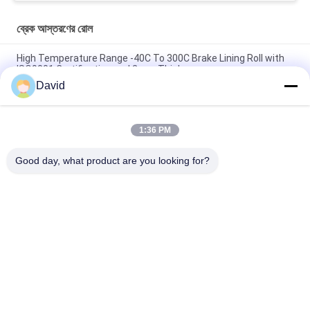
ব্রেক আস্তরণের রোল
High Temperature Range -40C To 300C Brake Lining Roll with
ISO9001 Certification and 2mm Thickness
David
Automotive Brake System Friction Roll 100mm Width for
Smooth and Braking Experience
1:36 PM
10m Length Non-asbestos Brake Lining Roll 2.5kg Designed for
Heavy Duty Applications
Good day, what product are you looking for?
সব
ব্রেক আস্তরণের রোল
ব্রেক রোল আস্তরণ
বোনা ব্রেক আস্তরণের রোল
ব্রেক ব্লক উপাদান