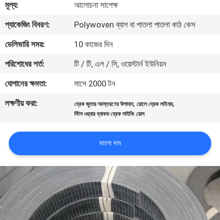
মূল্য:
আলোচনা সাপেক্ষ
নিয়ন্ত্রণ
প্যাকেজিং বিবরণ:
Polywoven ব্যাগ বা পাতলা পাতলা কাঠ কেস
যোগাযোগ
ডেলিভারি সময়:
10 কাজের দিন
করুন
পরিশোধের শর্ত:
টি / টি, এল / সি, ওয়েস্টার্ন ইউনিয়ন
যোগানের ক্ষমতা:
মাসে 2000 টন
উদ্ধৃতির
লক্ষণীয় করা:
,
,
ব্রেক জুতার আস্তরণের উপাদান
রোলে ব্রেক লাইনার
জন্য
স্টিল ওয়্যার ব্যাকড ব্রেক লাইনিং রোল
আবেদন
ভালো দাম
সাইট
ম্যাপ
PRIVACY