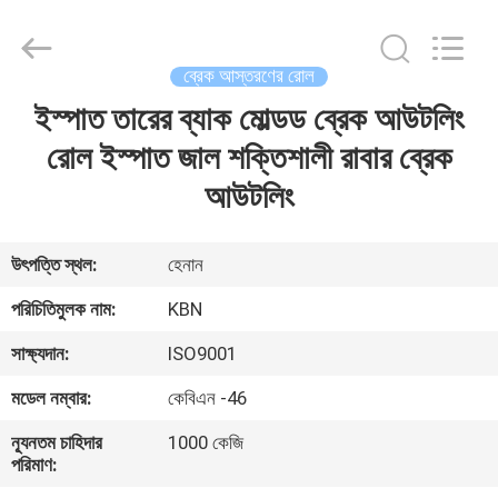
Zhengzhou
Kebona
Industry
Co.,
Ltd.
ব্রেক আস্তরণের রোল
All
Rights
Reserved.
ইস্পাত তারের ব্যাক মোল্ডড ব্রেক আউটলিং
বাড়ি
রোল ইস্পাত জাল শক্তিশালী রাবার ব্রেক
পণ্য
আউটলিং
আমাদের
উৎপত্তি স্থল:
হেনান
সম্পর্কে
পরিচিতিমুলক নাম:
KBN
সাক্ষ্যদান:
ISO9001
কারখানা
মডেল নম্বার:
কেবিএন -46
ভ্রমণ
ন্যূনতম চাহিদার
1000 কেজি
পরিমাণ:
মান