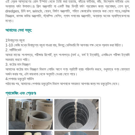
এই ব্রেক আস্তরণের রোল ইস্পাত থেকে তৈরি করা হয়
তার, কাঁচের ফাইবার, কাঁচ, ভিস্কোস ফাইবার এবং
অন্যান্য ঘর্ষণ উপাদান।
s শিল্প যন্ত্রপাতি যা একটি উচ্চ ডিগ্রী ঘর্ষণ প্রয়োজন জন্য প্রযোজ্য, তেল কূপ,
dredges, চিনি কল, winch, ক্রেন, নির্মাণ যন্ত্রপাতি, শক্তি জেনারেটর ব্যবহার করা যেতে পারে,ভোল্টেজ
নিয়ন্ত্রক, কাগজ কাটার যন্ত্রপাতি, স্ট্যাম্পিং মেশিন, গ্লাস গলানোর যন্ত্রপাতি, অন্যান্য অনেক অ্যাপ্লিকেশনের
মধ্যে।
আমাদের সেবা সমূহ:
1বিনামূল্যে নমুনা
1-10 কেজি মধ্যে বিনামূল্যে নমুনা পাওয়া যায়, কিন্তু ডেলিভারি ফি আপনার পক্ষ থেকে প্রদান করা উচিত।
2. সার্টিফিকেট
আমরা মানের শংসাপত্র, পরীক্ষার রিপোর্ট, মূল শংসাপত্র (ফর্ম এ, ফর্ম ই ইত্যাদি), এসজিএস পরীক্ষা ইত্যাদি
সরবরাহ করতে পারি।
3. কঠোর মান নিয়ন্ত্রণ
আমাদের কঠোর মান নিয়ন্ত্রণ বিভাগ লোডিং আগে পণ্য প্রতিটি ব্যাচ পরিদর্শন করবে, শুধুমাত্র পণ্য যোগ্যতা
অর্জন করার পর, এটা কারখানা থেকে অনুমতি দেওয়া যেতে পারে।
4পেশাদার ডকুমেন্ট সার্ভিস
পাঠানোর পর, আমাদের পেশাদার ডকুমেন্টস বিভাগ আপনাকে সময়মত আপনার জন্য সব ডকুমেন্টস দেবে।
প্যাকেজিং এবং প্রেরণঃ