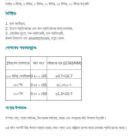
দৈর্ঘ্যঃ ৩ মিটার, ৫ মিটার, ৮ মিটার, ১০ মিটার, ১৫ মিটার, ২০ মিটার ইত্যাদি
বৈশিষ্ট্যঃ
1. ভাল নমনীয়তা,
2. ই
তেল প্রতিরোধের এবং জল প্রতিরোধের জন্য চমৎকার,
3. এইচ
উচ্চ দৃঢ়তা, শক প্রতিরোধী, তাপ প্রতিরোধী,
4ভাল দ্বৈততা এবং anastomosis, চতুর ব্রেক.
পোশাকের পারফরম্যান্সঃ
ইন্টারফেস তাপমাত্রা
ঘর্ষণ সহগ
পরিধানের হার ((CM3/NM)
১০০ ডিগ্রি সেলসিয়াস
0.৪০ ০।65
≤0.7×10-7
১৫০°সি
0.৩৫ ০।65
≤১.১×১০-৭
২০০°সি
0.৩০ ০।60
≤1.3×10-7
পণ্যের উপাদানঃ
ইস্পাত তার, গ্লাস ফাইবার, ভিস্কোজ ফাইবার, রাবার এবং অন্যান্য ঘর্ষণ উপাদান ইত্যাদি।
এর ঘর্ষণ সহগটি উচ্চ ক্ষমতা ধাক্কা দ্বারা লোড শোষণ এবং যান্ত্রিক চাপের জন্য চমৎকার প্রতিরোধের আছে।