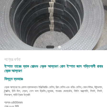
POLICY
পণ্যের বর্ণনা
ইস্পাত তারের ব্যাক মোল্ডড ব্রেক আস্তরণ রোল ইস্পাত জাল শক্তিশালী রাবার
ব্রেক আস্তরণ
বিস্তৃত ব্যবহারঃ
ব্রেক আস্তরণের রোলস ব্যাপকভাবে ইঞ্জিনিয়ারিং মেশিন, শিল্প মেশিন এবং খনির মেশিন, যেমন উইঞ্চ, উইন্ডলাস,
ট্র্যাক্টর, চিনি মিল, ক্রেন, তেল ভাল ড্রিলিং,ব্লেন্ডার, পাওয়ার জেনারেটর, নির্মাণ যন্ত্রপাতি, লিফট, লিফট,
পিকআপ, লাইট ট্রাক ইত্যাদি
প্রস্থঃ ≤600mm
বেধঃ ৩-৩৫ মিমি