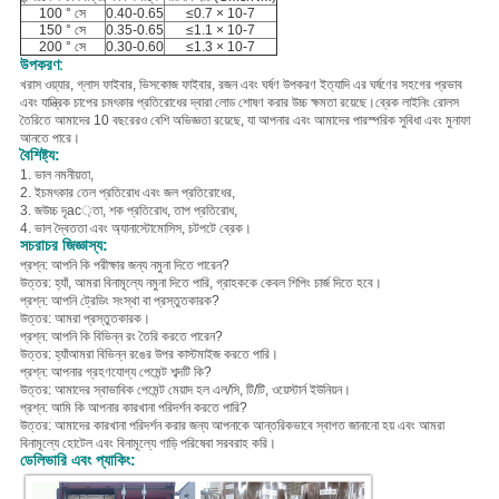
100 ° সে
0.40-0.65
≤0.7 × 10-7
150 ° সে
0.35-0.65
≤1.1 × 10-7
200 ° সে
0.30-0.60
≤1.3 × 10-7
উপকরণ:
খ
রাস ওয়্যার, গ্লাস ফাইবার, ভিসকোজ ফাইবার, রজন এবং ঘর্ষণ উপকরণ ইত্যাদি
এর ঘর্ষণের সহগের প্রভাব
এবং যান্ত্রিক চাপের চমৎকার প্রতিরোধের দ্বারা লোড শোষণ করার উচ্চ ক্ষমতা রয়েছে।
ব্রেক লাইনিং রোলস
তৈরিতে আমাদের 10 বছরেরও বেশি অভিজ্ঞতা রয়েছে, যা আপনার এবং আমাদের পারস্পরিক সুবিধা এবং মুনাফা
আনতে পারে।
বৈশিষ্ট্য:
1. ভাল নমনীয়তা,
2. ই
চমৎকার তেল প্রতিরোধ এবং জল প্রতিরোধের,
3. জ
উচ্চ দৃac়তা, শক প্রতিরোধ, তাপ প্রতিরোধ,
4. ভাল দ্বৈততা এবং অ্যানাস্টোমোসিস, চটপটে ব্রেক।
সচরাচর জিজ্ঞাস্য:
প্রশ্ন: আপনি কি পরীক্ষার জন্য নমুনা দিতে পারেন?
উত্তর: হ্যাঁ, আমরা বিনামূল্যে নমুনা দিতে পারি, গ্রাহককে কেবল শিপিং চার্জ দিতে হবে।
প্রশ্ন: আপনি ট্রেডিং সংস্থা বা প্রস্তুতকারক?
উত্তর: আমরা প্রস্তুতকারক।
প্রশ্ন: আপনি কি বিভিন্ন রং তৈরি করতে পারেন?
উত্তর: হ্যাঁআমরা বিভিন্ন রঙের উপর কাস্টমাইজ করতে পারি।
প্রশ্ন: আপনার গ্রহণযোগ্য পেমেন্ট শব্দটি কি?
উত্তর: আমাদের স্বাভাবিক পেমেন্ট মেয়াদ হল এল/সি, টি/টি, ওয়েস্টার্ন ইউনিয়ন।
প্রশ্ন: আমি কি আপনার কারখানা পরিদর্শন করতে পারি?
উত্তর: আমাদের কারখানা পরিদর্শন করার জন্য আপনাকে আন্তরিকভাবে স্বাগত জানানো হয় এবং আমরা
বিনামূল্যে হোটেল এবং বিনামূল্যে গাড়ি পরিষেবা সরবরাহ করি।
ডেলিভারি এবং প্যাকিং: