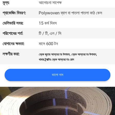
মূল্য:
আলোচনা সাপেক্ষ
নিয়ন্ত্রণ
প্যাকেজিং বিবরণ:
Polywoven ব্যাগ বা পাতলা পাতলা কাঠ কেস
যোগাযোগ
ডেলিভারি সময়:
15 কর্ম দিবস
করুন
পরিশোধের শর্ত:
টি / টি, এল / সি
যোগানের ক্ষমতা:
মাসে 600 টন
উদ্ধৃতির
লক্ষণীয় করা:
,
,
ব্রেক জুতার আস্তরণের উপাদান
ব্রেক আস্তরণের উপাদান
জন্য
খামার ট্র্যাক্টর ব্রেক আস্তরণের রোল
আবেদন
ভালো দাম
সাইট
ম্যাপ
PRIVACY