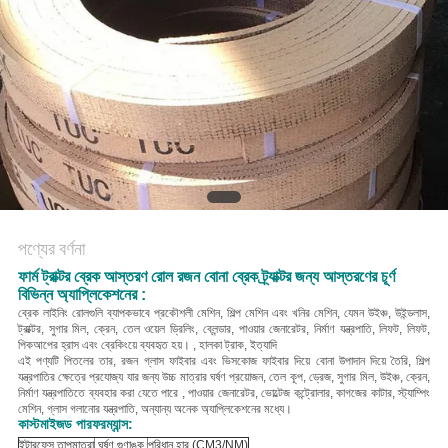
POLICY
পণ্যের বর্ণনা
ফার্ম ট্রাক্টর ব্রেক আস্তরণ রোল রজন বোনা ব্রেক ট্র্যাক্টর জন্য আস্তরণের চূর্ণ
বিভিন্ন অ্যাপ্লিকেশনের :
ব্রেক লাইনিং রোলগুলি ব্যাপকভাবে প্রকৌশলী মেশিন, শিল্প মেশিন এবং খনির মেশিন, যেমন উইঞ্চ, উইন্ডলাস,
ট্রাক্টর, সুগার মিল, ক্রেন, তেল ওয়েল ড্রিলিং, ব্লেন্ডার, পাওয়ার জেনারেটর, নির্মাণ যন্ত্রপাতি, লিফট, লিফট,
পিকআপের হ্রাস এবং ব্রেকিংয়ে ব্যবহৃত হয়। , হালকা ট্রাক, ইত্যাদি
এই পণ্যটি পিতলের তার, রজন গ্লাস ফাইবার এবং ভিসকোজ ফাইবার দিয়ে বোনা উপাদান দিয়ে তৈরি, শিল্প
যন্ত্রপাতির ক্ষেত্রে প্রযোজ্য যার জন্য উচ্চ মাত্রার ঘর্ষণ প্রয়োজন, তেল কূপ, ড্রেজ, সুগার মিল, উইঞ্চ, ক্রেন,
নির্মাণ যন্ত্রপাতিতে ব্যবহার করা যেতে পারে , পাওয়ার জেনারেটর, ভোল্টেজ কন্ট্রোলার, কাগজের কাটার, স্ট্যাম্পিং
মেশিন, গ্লাস গলানোর যন্ত্রপাতি, অন্যান্য অনেক অ্যাপ্লিকেশনের মধ্যে।
কাস্টমাইজড পারফরম্যান্স:
ইন্টারফেস তাপমাত্রা
ঘর্ষণ গুণাঙ্ক
পরিধান হার (CM3/NM)