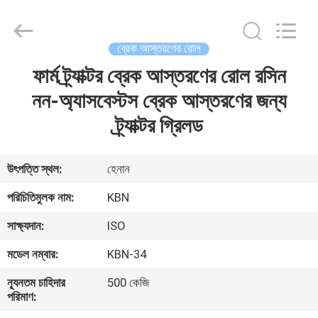
Zhengzhou
Kebona
Industry
Co.,
Ltd.
ব্রেক আস্তরণের রোল
All
Rights
Reserved.
ফার্ম ট্র্যাক্টর ব্রেক আস্তরণের রোল রসিন
বাড়ি
নন-অ্যাসবেস্টস ব্রেক আস্তরণের জন্য
পণ্য
ট্র্যাক্টর গ্রিলড
আমাদের
উৎপত্তি স্থল:
হেনান
সম্পর্কে
পরিচিতিমুলক নাম:
KBN
সাক্ষ্যদান:
ISO
কারখানা
মডেল নম্বার:
KBN-34
ভ্রমণ
ন্যূনতম চাহিদার
500 কেজি
পরিমাণ:
মান