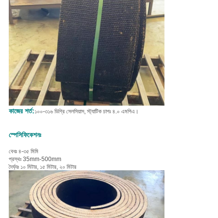
কাজের শর্ত:
১০০-৩১৬ ডিগ্রি সেলসিয়াস, স্ট্যাটিক চাপঃ ৪.০ এমপিএ।
স্পেসিফিকেশনঃ
বেধঃ ৪-৩৫ মিমি
প্রস্থঃ 35mm-500mm
দৈর্ঘ্যঃ ১০ মিটার, ১৫ মিটার, ২০ মিটার