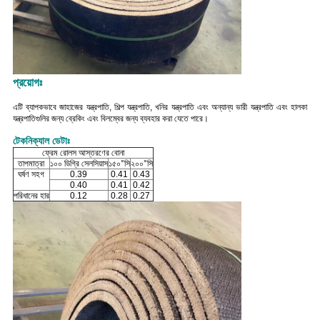
প্রয়োগঃ
এটি ব্যাপকভাবে জাহাজের যন্ত্রপাতি, শিল্প যন্ত্রপাতি, খনির যন্ত্রপাতি এবং অন্যান্য ভারী যন্ত্রপাতি এবং হালকা
যন্ত্রপাতিগুলির জন্য ব্রেকিং এবং বিলম্বের জন্য ব্যবহার করা যেতে পারে।
টেকনিক্যাল ডেটাঃ
ফ্রেম রোলস আস্তরণের বোনা
তাপমাত্রা
১০০ ডিগ্রি সেলসিয়াস
১৫০°সি
২০০°সি
ঘর্ষণ সহগ
0.39
0.41
0.43
0.40
0.41
0.42
পরিধানের হার
0.12
0.28
0.27