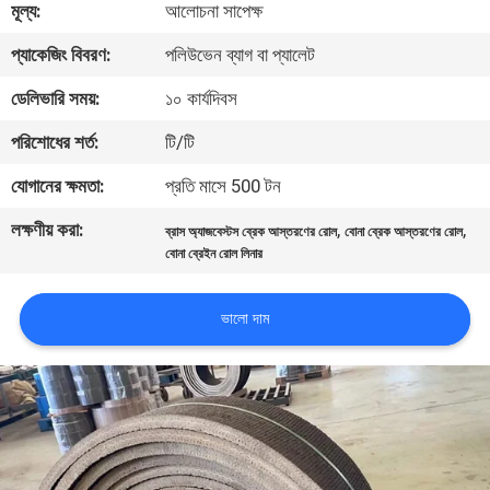
মূল্য:
আলোচনা সাপেক্ষ
নিয়ন্ত্রণ
প্যাকেজিং বিবরণ:
পলিউভেন ব্যাগ বা প্যালেট
যোগাযোগ
ডেলিভারি সময়:
১০ কার্যদিবস
করুন
পরিশোধের শর্ত:
টি/টি
যোগানের ক্ষমতা:
প্রতি মাসে 500 টন
উদ্ধৃতির
লক্ষণীয় করা:
,
,
ব্রাস অ্যাজবেস্টস ব্রেক আস্তরণের রোল
বোনা ব্রেক আস্তরণের রোল
জন্য
বোনা ব্রেইন রোল লিনার
আবেদন
ভালো দাম
সাইট
ম্যাপ
PRIVACY