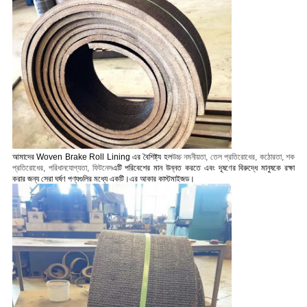
আমাদের Woven Brake Roll Lining এর বৈশিষ্ট্য হল
উচ্চ নমনীয়তা, তেল প্রতিরোধের, কঠোরতা, শক
প্রতিরোধের, পরিধানযোগ্যতা, ফিটনেস
এটি পরিবেশের মান উন্নত করতে এবং দূষণের বিরুদ্ধে মানুষকে রক্ষা
করার জন্য সেরা ঘর্ষণ পণ্যগুলির মধ্যে একটি।
এর আকার কাস্টমাইজড।