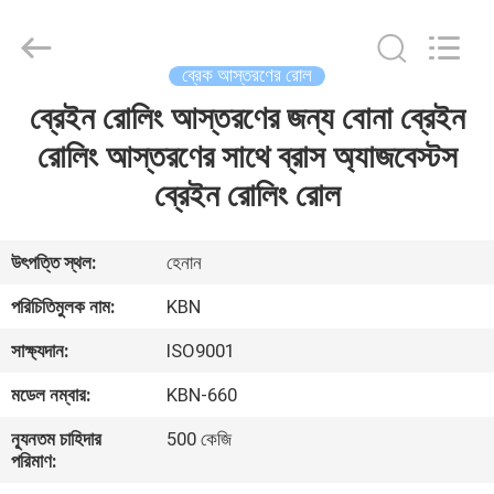
Zhengzhou
Kebona
Industry
Co.,
Ltd.
ব্রেক আস্তরণের রোল
All
Rights
Reserved.
ব্রেইন রোলিং আস্তরণের জন্য বোনা ব্রেইন
বাড়ি
রোলিং আস্তরণের সাথে ব্রাস অ্যাজবেস্টস
পণ্য
ব্রেইন রোলিং রোল
আমাদের
উৎপত্তি স্থল:
হেনান
সম্পর্কে
পরিচিতিমুলক নাম:
KBN
সাক্ষ্যদান:
ISO9001
কারখানা
মডেল নম্বার:
KBN-660
ভ্রমণ
ন্যূনতম চাহিদার
500 কেজি
পরিমাণ:
মান