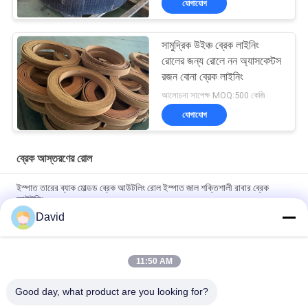
যোগাযোগ
সামুদ্রিক উইঞ্চ ব্রেক লাইনিং
রোলের জন্য রোলে নন অ্যাসবেস্টস
রজন বোনা ব্রেক লাইনিং
আলোচনা সাপেক্ষ MOQ:500 কেজি
যোগাযোগ
ব্রেক আস্তরণের রোল
ইস্পাত তারের ব্যাক মোল্ডড ব্রেক আউটলিং রোল ইস্পাত জাল শক্তিশালী রাবার ব্রেক
আউটলিং
David
High Temperature Range -40C To 300C Brake Lining Roll with
ISO9001 Certification and 2mm Thickness
11:50 AM
Automotive Brake System Friction Roll 100mm Width for
Smooth and Braking Experience
Good day, what product are you looking for?