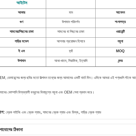
আইটেম
আকার
মান
আবেদন
গুণ
উপাদান পরিদর্শন
শংসাপত্র
সামনের/পিছনের চাকা
সামনের বা পিছনের চাকা
ওয়ারেন্টি
গাড়ির মডেল
আপনার প্রয়োজন হিসাবে
নমুনা
ই এম
হ্যাঁ
MOQ
উপাদান
আধা-ধাতব, সিরামিক, ইত্যাদি
বন্দর
M, রেফারেন্সের জন্য ছবির মতো উত্পাদন তথ্যের জন্য আমাদের একটি বার্তা দিন।
এদিকে আমরা এই পণ্যগুলি স্টকে আছ
াদের কোম্পানি বিশ্বব্যাপী বন্ধুদের বিনামূল্যে নমুনা এবং OEM সেবা প্রদান করে।
,
,
যাগ:
ব্রেক লাইনিং এবং ব্রেক প্যাড
সামনের ব্রেক প্যাড এবং ডিস্ক
গাড়ির ব্রেক প্যাড
গাযোগের ঠিকানা