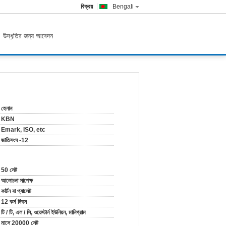
বিক্রয়
Bengali
উদ্ধৃতির জন্য আবেদন
হেনান
KBN
Emark, ISO, etc
জাতিসংঘ -12
50 সেট
আলোচনা সাপেক্ষ
কার্টন বা প্যালেট
12 কর্ম দিবস
টি / টি, এল / সি, ওয়েস্টার্ন ইউনিয়ন, মানিগ্রাম
মাসে 20000 সেট