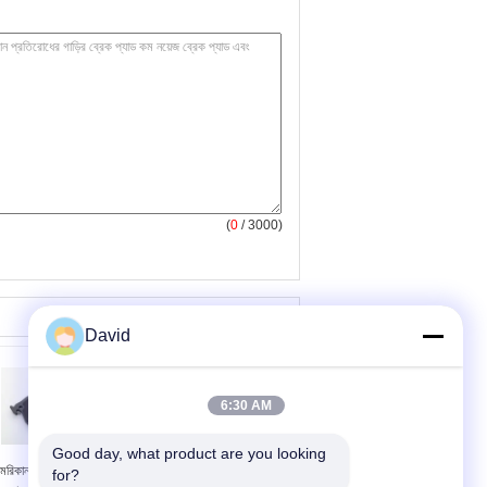
(
0
/ 3000)
David
6:30 AM
Good day, what product are you looking 
রিকান এবং জাপানি গাড়িগুলির
মিনি কুপার যানবাহন ব্রেক প্যাড
for?