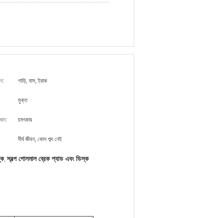
ন:
গাড়ি, বাস, ট্রাক
মুক্ত
ধান:
চমৎকার
দীর্ঘ জীবন, কোন শব্দ নেই
্ক
স্বল্প গোলমাল ব্রেক প্যাড এবং ডিস্ক
,