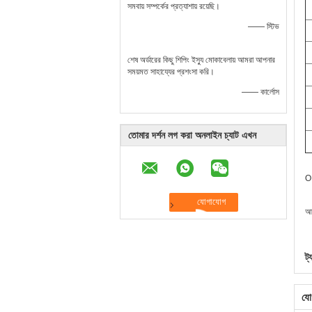
সমবায় সম্পর্কের প্রত্যাশায় রয়েছি।
—— স্টিভ
শেষ অর্ডারের কিছু শিপিং ইস্যু মোকাবেলায় আমরা আপনার
সময়মত সাহায্যের প্রশংসা করি।
—— কার্লোস
তোমার দর্শন লগ করা অনলাইন চ্যাট এখন
OE
আম
ট্
যো