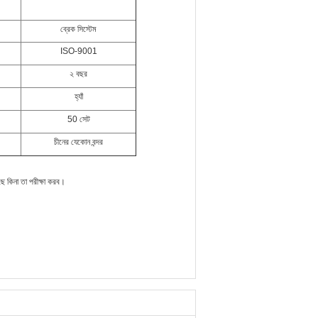
ব্রেক সিস্টেম
ISO-9001
২ বছর
হ্যাঁ
50 সেট
চীনের যেকোন বন্দর
ে কিনা তা পরীক্ষা করব।