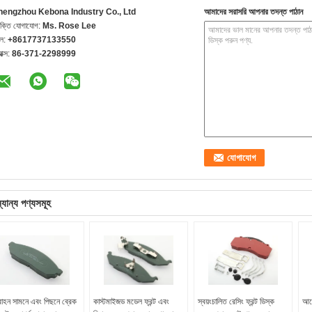
hengzhou Kebona Industry Co., Ltd
আমাদের সরাসরি আপনার তদন্ত পাঠান
যক্তি যোগাযোগ:
Ms. Rose Lee
েল:
+8617737133550
যাক্স:
86-371-2298999
্যান্য পণ্যসমূহ
বাহন সামনে এবং পিছনে ব্রেক
কাস্টমাইজড মডেল ফ্রন্ট এবং
স্বয়ংচালিত রেসিং ফ্রন্ট ডিস্ক
আমে