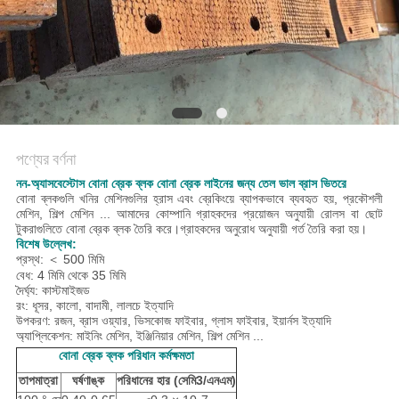
POLICY
পণ্যের বর্ণনা
নন-অ্যাসবেস্টোস বোনা ব্রেক ব্লক বোনা ব্রেক লাইনের জন্য তেল ভাল ব্রাস ভিতরে
বোনা ব্লকগুলি খনির মেশিনগুলির হ্রাস এবং ব্রেকিংয়ে ব্যাপকভাবে ব্যবহৃত হয়,
প্রকৌশলী
মেশিন, শিল্প মেশিন ... আমাদের কোম্পানি গ্রাহকদের প্রয়োজন অনুযায়ী রোলস বা ছোট
টুকরাগুলিতে বোনা ব্রেক ব্লক তৈরি করে।গ্রাহকদের অনুরোধ অনুযায়ী গর্ত তৈরি করা হয়।
বিশেষ উল্লেখ:
প্রস্থ: ＜ 500 মিমি
বেধ: 4 মিমি থেকে 35 মিমি
দৈর্ঘ্য: কাস্টমাইজড
রং: ধূসর, কালো, বাদামী, লালচে ইত্যাদি
উপকরণ:
রজন,
ব্রাস ওয়্যার, ভিসকোজ ফাইবার, গ্লাস ফাইবার, ইয়ার্নস ইত্যাদি
অ্যাপ্লিকেশন: মাইনিং মেশিন, ইঞ্জিনিয়ার মেশিন, শিল্প মেশিন ...
বোনা ব্রেক ব্লক পরিধান কর্মক্ষমতা
তাপমাত্রা
ঘর্ষণাঙ্ক
পরিধানের হার (সেমি
3/এনএম)