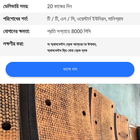
নিয়ন্ত্রণ
ডেলিভারি সময়:
20 কাজের দিন
পরিশোধের শর্ত:
টি / টি, এল / সি, ওয়েস্টার্ন ইউনিয়ন, মানিগ্রাম
যোগাযোগ
যোগানের ক্ষমতা:
প্রতি সপ্তাহে 8000 পিসি
করুন
লক্ষণীয় করা:
,
অ অ্যাসবেস্টস ব্রেক আস্তরণের উপাদান
অ্যাসবেস্টস ফ্রি বোনা ব্রেক ব্লক
উদ্ধৃতির
জন্য
ভালো দাম
আবেদন
সাইট
ম্যাপ
PRIVACY