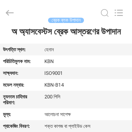
Zhengzhou
Kebona
Industry
Co.,
Ltd.
ব্রেক ব্লক উপাদান
All
Rights
Reserved.
অ অ্যাসবেস্টস ব্রেক আস্তরণের উপাদান
বাড়ি
পণ্য
উৎপত্তি স্থল:
হেনান
পরিচিতিমুলক নাম:
KBN
আমাদের
সাক্ষ্যদান:
ISO9001
সম্পর্কে
মডেল নম্বার:
KBN-B14
ন্যূনতম চাহিদার
200 পিসি
কারখানা
পরিমাণ:
ভ্রমণ
মূল্য:
আলোচনা সাপেক্ষ
প্যাকেজিং বিবরণ:
শক্ত কাগজ বা প্লাইউড কেস
মান