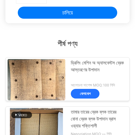
চালিয়ে
শীর্ষ পণ্য
ড্রিলিং মেশিন অ অ্যাসবেস্টস ব্রেক
আস্তরণের উপাদান
আলোচনা সাপেক্ষ MOQ:100 পিসি
যোগাযোগ
তামার তারের ব্রেক ব্লক তারের
বোনা ব্রেক ব্লক উপাদান ব্রাস
ওয়্যার শক্তিশালী
Negociation MOQ:২০ পিসি