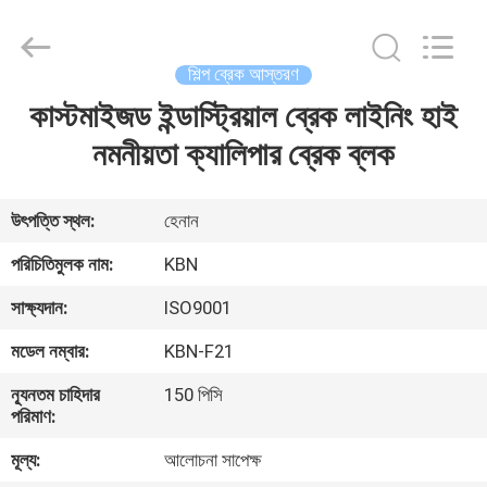
Zhengzhou
Kebona
Industry
Co.,
Ltd.
শিল্প ব্রেক আস্তরণ
All
Rights
Reserved.
কাস্টমাইজড ইন্ডাস্ট্রিয়াল ব্রেক লাইনিং হাই
বাড়ি
নমনীয়তা ক্যালিপার ব্রেক ব্লক
পণ্য
উৎপত্তি স্থল:
হেনান
আমাদের
পরিচিতিমুলক নাম:
KBN
সম্পর্কে
সাক্ষ্যদান:
ISO9001
মডেল নম্বার:
KBN-F21
কারখানা
ন্যূনতম চাহিদার
150 পিসি
ভ্রমণ
পরিমাণ:
মূল্য:
আলোচনা সাপেক্ষ
মান