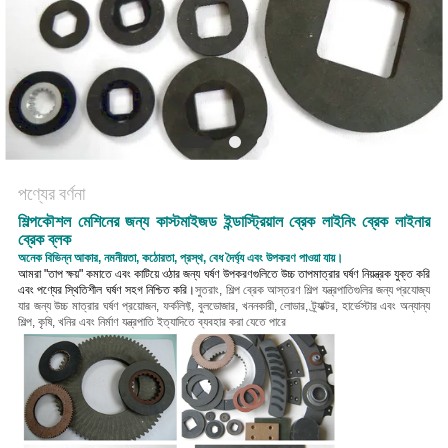
POLICY
পণ্যের বর্ণনা
শিল্পকৌশল মেশিনের জন্য কাস্টমাইজড ইন্ডাস্ট্রিয়াল ব্রেক লাইনিং ব্রেক লাইনার
ব্রেক ব্লক
অনেক বিভিন্ন আকার, নমনীয়তা, কঠোরতা, প্রস্থ, বেধ দৈর্ঘ্য এবং উপকরণ পাওয়া যায়।
আমরা "তাপ ক্ষয়" কমাতে এবং কাটিয়ে ওঠার জন্য ঘর্ষণ উপকরণগুলিতে উচ্চ তাপমাত্রার ঘর্ষণ নিয়ন্ত্রক যুক্ত করি
এবং পণ্যের স্থিতিশীল ঘর্ষণ সহগ নিশ্চিত করি।
সুতরাং, শিল্প ব্রেক আস্তরণ শিল্প যন্ত্রপাতিগুলির জন্য প্রযোজ্য
যার জন্য উচ্চ মাত্রার ঘর্ষণ প্রয়োজন, ফর্কলিফ্ট, বুলডোজার, খননকারী, লোডার, ট্র্যাক্টর, হার্ভেস্টার এবং অন্যান্য
শিল্প, কৃষি, খনির এবং নির্মাণ যন্ত্রপাতি ইত্যাদিতে ব্যবহার করা যেতে পারে