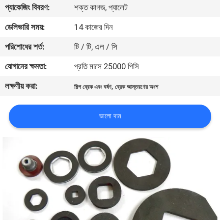
প্যাকেজিং বিবরণ:
শক্ত কাগজ, প্যালেট
নিয়ন্ত্রণ
ডেলিভারি সময়:
14 কাজের দিন
যোগাযোগ
পরিশোধের শর্ত:
টি / টি, এল / সি
করুন
যোগানের ক্ষমতা:
প্রতি মাসে 25000 পিসি
লক্ষণীয় করা:
,
শিল্প ব্রেক এবং ঘর্ষণ
ব্রেক আস্তরণের অংশ
উদ্ধৃতির
জন্য
ভালো দাম
আবেদন
সাইট
ম্যাপ
PRIVACY