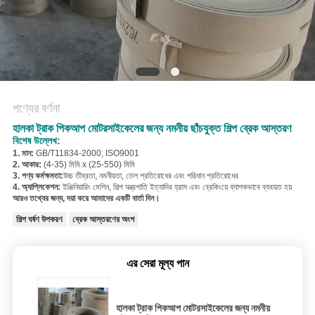
POLICY
পণ্যের বর্ণনা
হালকা ট্রাক পিকআপ মোটরসাইকেলের জন্য নমনীয় ছাঁচযুক্ত শিল্প ব্রেক আস্তরণ
বিশেষ উল্লেখ:
1. মান:
GB/T11834-2000, ISO9001
2. আকার:
(4-35) মিমি x (25-550) মিমি
3. পণ্য কর্মক্ষমতা:
উচ্চ তীব্রতা, নমনীয়তা, তেল প্রতিরোধের এবং পরিধান প্রতিরোধের
4. অ্যাপ্লিকেশন:
ইঞ্জিনিয়ারিং মেশিন, শিল্প যন্ত্রপাতি ইত্যাদির হ্রাস এবং ব্রেকিংয়ে ব্যাপকভাবে ব্যবহৃত হয়
আরও তথ্যের জন্য, দয়া করে আমাদের একটি বার্তা দিন।
শিল্প ঘর্ষণ উপকরণ
ব্রেক আস্তরণের অংশ
এর সেরা মূল্য পান
হালকা ট্রাক পিকআপ মোটরসাইকেলের জন্য নমনীয়