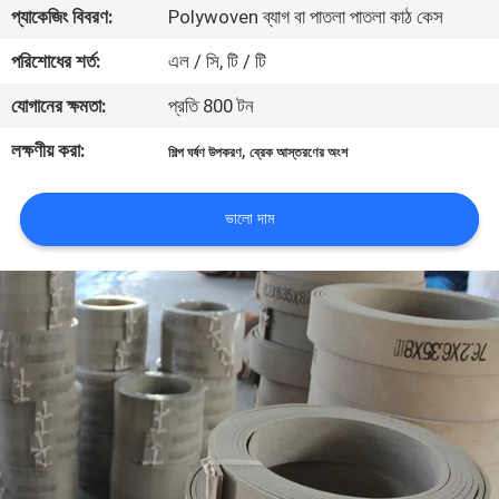
প্যাকেজিং বিবরণ:
Polywoven ব্যাগ বা পাতলা পাতলা কাঠ কেস
নিয়ন্ত্রণ
পরিশোধের শর্ত:
এল / সি, টি / টি
যোগাযোগ
যোগানের ক্ষমতা:
প্রতি 800 টন
করুন
লক্ষণীয় করা:
,
শিল্প ঘর্ষণ উপকরণ
ব্রেক আস্তরণের অংশ
উদ্ধৃতির
ভালো দাম
জন্য
আবেদন
সাইট
ম্যাপ
PRIVACY