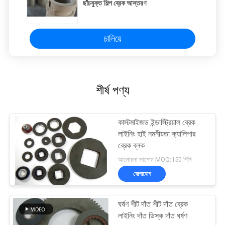
ছাঁচযুক্ত শিল্প ব্রেক আস্তরণ
চালিয়ে
শীর্ষ পণ্য
কাস্টমাইজড ইন্ডাস্ট্রিয়াল ব্রেক
লাইনিং হাই নমনীয়তা ক্যালিপার
ব্রেক ব্লক
আলোচনা সাপেক্ষ MOQ:150 পিসি
যোগাযোগ
ঘর্ষণ শীট দাঁত শীট দাঁত ব্রেক
লাইনিং দাঁত ডিস্ক দাঁত ঘর্ষণ