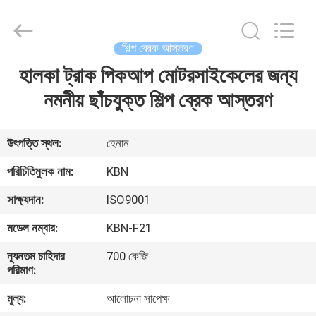
Zhengzhou
Kebona
Industry
Co.,
Ltd.
শিল্প ব্রেক আস্তরণ
All
Rights
Reserved.
হালকা ট্রাক পিকআপ মোটরসাইকেলের জন্য
বাড়ি
নমনীয় ছাঁচযুক্ত শিল্প ব্রেক আস্তরণ
পণ্য
উৎপত্তি স্থল:
হেনান
আমাদের
পরিচিতিমুলক নাম:
KBN
সম্পর্কে
সাক্ষ্যদান:
ISO9001
মডেল নম্বার:
KBN-F21
কারখানা
ন্যূনতম চাহিদার
700 কেজি
ভ্রমণ
পরিমাণ:
মূল্য:
আলোচনা সাপেক্ষ
মান