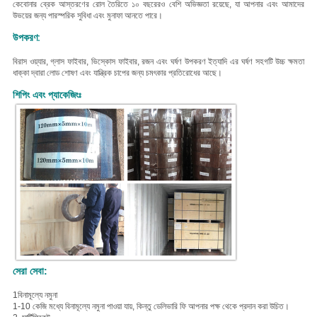
কেবোনার ব্রেক আস্তরণের রোল তৈরিতে ১০ বছরেরও বেশি অভিজ্ঞতা রয়েছে, যা আপনার এবং আমাদের
উভয়ের জন্য পারস্পরিক সুবিধা এবং মুনাফা আনতে পারে।
উপকরণ:
বি
রাস ওয়্যার, গ্লাস ফাইবার, ভিস্কোস ফাইবার, রজন এবং ঘর্ষণ উপকরণ ইত্যাদি
এর ঘর্ষণ সহগটি উচ্চ ক্ষমতা
ধাক্কা দ্বারা লোড শোষণ এবং যান্ত্রিক চাপের জন্য চমৎকার প্রতিরোধের আছে।
শিপিং এবং প্যাকেজিংঃ
সেরা সেবা:
1বিনামূল্যে নমুনা
1-10 কেজি মধ্যে বিনামূল্যে নমুনা পাওয়া যায়, কিন্তু ডেলিভারি ফি আপনার পক্ষ থেকে প্রদান করা উচিত।