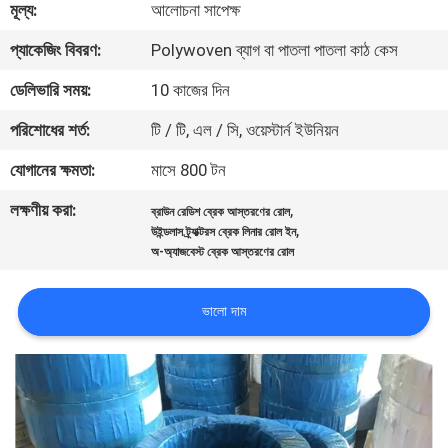
মূল্য:
আলোচনা সাপেক্ষ
নিয়ন্ত্রণ
প্যাকেজিং বিবরণ:
Polywoven ব্যাগ বা পাতলা পাতলা কাঠ কেস
যোগাযোগ
ডেলিভারি সময়:
10 কাজের দিন
করুন
পরিশোধের শর্ত:
টি / টি, এল / সি, ওয়েস্টার্ন ইউনিয়ন
যোগানের ক্ষমতা:
মাসে 800 টন
উদ্ধৃতির
লক্ষণীয় করা:
,
ব্রাউন রেডিশ ব্রেক আস্তরণের রোল
জন্য
,
উইন্ডলাস ট্র্যাক্টরস ব্রেক লিনার রোল ইন
আবেদন
অ-অ্যাজবেস্ট ব্রেক আস্তরণের রোল
ভালো দাম
সাইট
ম্যাপ
PRIVACY