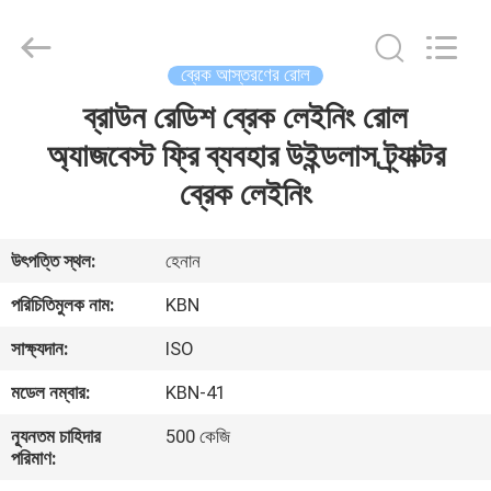
Zhengzhou
Kebona
Industry
Co.,
Ltd.
ব্রেক আস্তরণের রোল
All
Rights
Reserved.
ব্রাউন রেডিশ ব্রেক লেইনিং রোল
বাড়ি
অ্যাজবেস্ট ফ্রি ব্যবহার উইন্ডলাস ট্র্যাক্টর
পণ্য
ব্রেক লেইনিং
আমাদের
উৎপত্তি স্থল:
হেনান
সম্পর্কে
পরিচিতিমুলক নাম:
KBN
সাক্ষ্যদান:
ISO
কারখানা
মডেল নম্বার:
KBN-41
ভ্রমণ
ন্যূনতম চাহিদার
500 কেজি
পরিমাণ:
মান