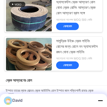
অ্যাসবেস্টস ব্রেক আস্তরণ রোল
বোনা ব্রেক রোলিং আস্তরণ ব্রেক
রোল আস্তরণ ব্রাস সঙ্গে
আলোচনা সাপেক্ষ MOQ:500 কেজি
যোগাযোগ
সামুদ্রিক উইঞ্চ ব্রেক লাইনিং
রোলের জন্য রোলে নন অ্যাসবেস্টস
রজন বোনা ব্রেক লাইনিং
আলোচনা সাপেক্ষ MOQ:500 কেজি
যোগাযোগ
ব্রেক আস্তরণের রোল
ইস্পাত তারের ব্যাক মোল্ডড ব্রেক আউটলিং রোল ইস্পাত জাল শক্তিশালী রাবার ব্রেক
আউটলিং
David
High Temperature Range -40C To 300C Brake Lining Roll with