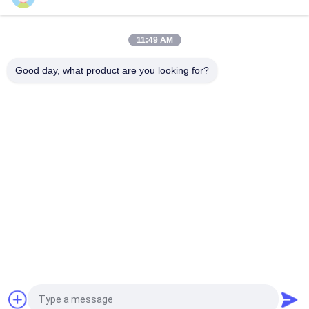
রাবার ভিত্তিক ব্রেক ঘর্ষণ উপাদান উচ্চ ঘর্ষণ সহগ
11:49 AM
ব্রাস ওয়্যার অন্ধকার ব্রেক আস্তরণ রোল সঙ্গে তারের শক্তিশালী রজন ব্রেক ঘর্ষণ উপাদান
Good day, what product are you looking for?
সব
ব্রেক আস্তরণের রোল
ব্রেক রোল আস্তরণ
বোনা ব্রেক আস্তরণের রোল
ব্রেক ব্লক উপাদান
বোনা ব্রেক আস্তরণের 
শিল্প ব্রেক আস্তরণ
উপাদান
অ্যাসবেস্টস ফ্রি ব্রেক 
সীল রিং গ্যাসকেট
লাইনিং
উদ্ধৃতির জন্য আবেদন