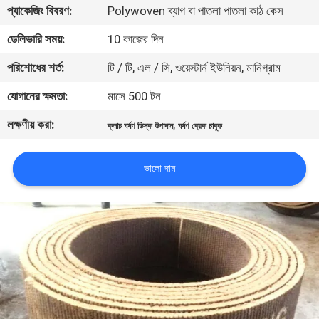
প্যাকেজিং বিবরণ:
Polywoven ব্যাগ বা পাতলা পাতলা কাঠ কেস
নিয়ন্ত্রণ
ডেলিভারি সময়:
10 কাজের দিন
যোগাযোগ
পরিশোধের শর্ত:
টি / টি, এল / সি, ওয়েস্টার্ন ইউনিয়ন, মানিগ্রাম
করুন
যোগানের ক্ষমতা:
মাসে 500 টন
লক্ষণীয় করা:
,
ক্লাচ ঘর্ষণ ডিস্ক উপাদান
ঘর্ষণ ব্রেক চাবুক
উদ্ধৃতির
জন্য
ভালো দাম
আবেদন
সাইট
ম্যাপ
PRIVACY