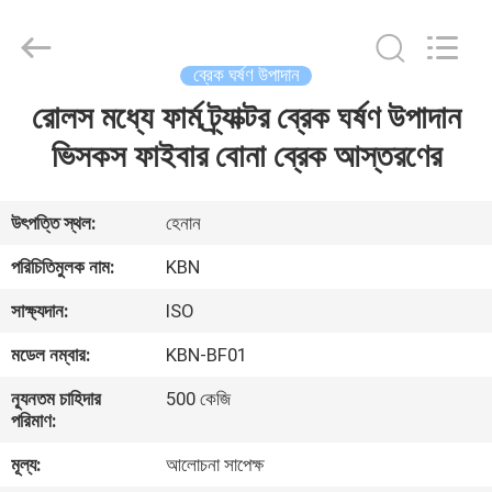
Zhengzhou
Kebona
Industry
Co.,
Ltd.
ব্রেক ঘর্ষণ উপাদান
All
Rights
Reserved.
রোলস মধ্যে ফার্ম ট্র্যাক্টর ব্রেক ঘর্ষণ উপাদান
বাড়ি
ভিসকস ফাইবার বোনা ব্রেক আস্তরণের
পণ্য
উৎপত্তি স্থল:
হেনান
আমাদের
পরিচিতিমুলক নাম:
KBN
সম্পর্কে
সাক্ষ্যদান:
ISO
মডেল নম্বার:
KBN-BF01
কারখানা
ন্যূনতম চাহিদার
500 কেজি
ভ্রমণ
পরিমাণ:
মূল্য:
আলোচনা সাপেক্ষ
মান