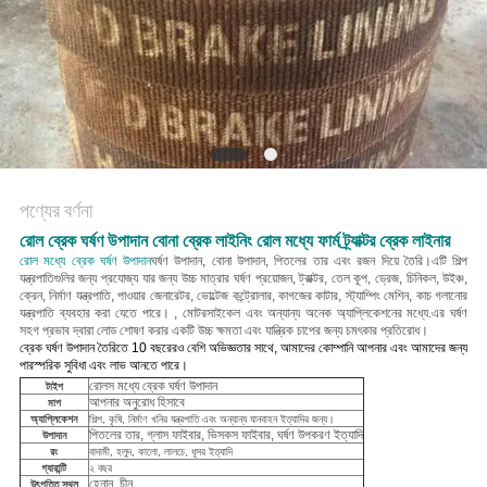
POLICY
পণ্যের বর্ণনা
রোল ব্রেক ঘর্ষণ উপাদান বোনা ব্রেক লাইনিং রোল মধ্যে ফার্ম ট্র্যাক্টর ব্রেক লাইনার
রোল মধ্যে ব্রেক ঘর্ষণ উপাদান
ঘর্ষণ উপাদান, বোনা উপাদান, পিতলের তার এবং রজন দিয়ে তৈরি।এটি শিল্প
যন্ত্রপাতিগুলির জন্য প্রযোজ্য যার জন্য উচ্চ মাত্রার ঘর্ষণ প্রয়োজন, ট্রাক্টর, তেল কূপ, ড্রেজ, চিনিকল, উইঞ্চ,
ক্রেন, নির্মাণ যন্ত্রপাতি, পাওয়ার জেনারেটর, ভোল্টেজ কন্ট্রোলার, কাগজের কাটার, স্ট্যাম্পিং মেশিন, কাচ গলানোর
যন্ত্রপাতি ব্যবহার করা যেতে পারে। , মোটরসাইকেল এবং অন্যান্য অনেক অ্যাপ্লিকেশনের মধ্যে.
এর ঘর্ষণ
সহগ প্রভাব দ্বারা লোড শোষণ করার একটি উচ্চ ক্ষমতা এবং যান্ত্রিক চাপের জন্য চমৎকার প্রতিরোধ।
ব্রেক ঘর্ষণ উপাদান তৈরিতে 10 বছরেরও বেশি অভিজ্ঞতার সাথে, আমাদের কোম্পানি আপনার এবং আমাদের জন্য
পারস্পরিক সুবিধা এবং লাভ আনতে পারে।
রোলস মধ্যে ব্রেক ঘর্ষণ উপাদান
টাইপ
আপনার অনুরোধ হিসাবে
মাপ
অ্যাপ্লিকেশন
শিল্প, কৃষি, নির্মাণ খনির যন্ত্রপাতি এবং অন্যান্য যানবাহন ইত্যাদির জন্য।
পিতলের তার, গ্লাস ফাইবার, ভিসকস ফাইবার, ঘর্ষণ উপকরণ ইত্যাদি
উপাদান
রং
বাদামী, হলুদ, কালো, লালচে, ধূসর ইত্যাদি
গ্যারান্টি
২ বছর
হেনান, চীন
উৎপত্তি স্থল