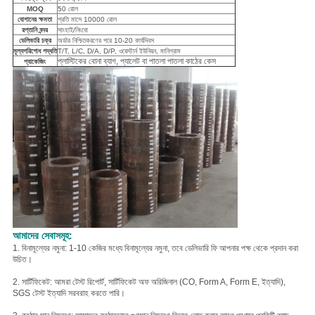
MOQ
50 রোল
যোগানের ক্ষমতা
প্রতি মাসে 10000 রোল
রপ্তানি বন্দর
সাংহাই/নিংবো
ডেলিভারি চক্র
অর্ডার নিশ্চিতকরণের পরে 10-20 কার্যদিবস
মূল্যপরিশোধ পদ্ধতি
T/T, L/C, D/A, D/P, ওয়েস্টার্ন ইউনিয়ন, মানিগ্রাম
প্লাস্টিকের বোনা ব্যাগ, প্যালেট বা পাতলা পাতলা কাঠের কেস
প্যাকেজিং
আমাদের সেবাসমূহ:
1. বিনামূল্যের নমুনা: 1-10 কেজির মধ্যে বিনামূল্যের নমুনা, তবে ডেলিভারি ফি আপনার পক্ষ থেকে প্রদান করা
উচিত।
2. সার্টিফিকেট: আমরা টেস্ট রিপোর্ট, সার্টিফিকেট অফ অরিজিনাল (CO, Form A, Form E, ইত্যাদি),
SGS টেস্ট ইত্যাদি সরবরাহ করতে পারি।