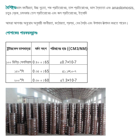
বৈশিষ্ট্যঃ
ভাল নমনীয়তা, উচ্চ দৃঢ়তা, শক প্রতিরোধের, তাপ প্রতিরোধের, ভাল দ্বৈততা এবং anastomosis,
চতুর ব্রেক, চমৎকার তেল প্রতিরোধের এবং জল প্রতিরোধের, ইত্যাদি
আমরা আপনার অনুরোধ অনুযায়ী নমনীয়তা, কঠোরতা, প্রস্থ, বেধ দৈর্ঘ্য এবং উপাদান উত্পাদন করতে পারেন।
পোশাকের পারফরম্যান্সঃ
ইন্টারফেস তাপমাত্রা
ঘর্ষণ সহগ
পরিধানের হার ((CM3/NM)
১০০ ডিগ্রি সেলসিয়াস
0.৪০ ০।65
≤0.7×10-7
১৫০°সি
0.৩৫ ০।65
≤১.১×১০-৭
২০০°সি
0.৩০ ০।60
≤1.3×10-7