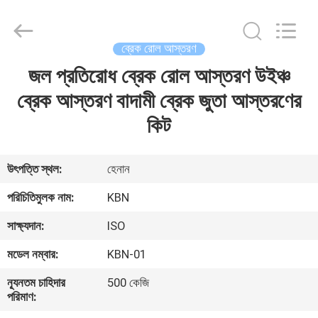
Zhengzhou
Kebona
Industry
Co.,
Ltd.
ব্রেক রোল আস্তরণ
All
Rights
Reserved.
জল প্রতিরোধ ব্রেক রোল আস্তরণ উইঞ্চ
বাড়ি
ব্রেক আস্তরণ বাদামী ব্রেক জুতা আস্তরণের
পণ্য
কিট
আমাদের
উৎপত্তি স্থল:
হেনান
সম্পর্কে
পরিচিতিমুলক নাম:
KBN
সাক্ষ্যদান:
ISO
কারখানা
মডেল নম্বার:
KBN-01
ভ্রমণ
ন্যূনতম চাহিদার
500 কেজি
পরিমাণ:
মান