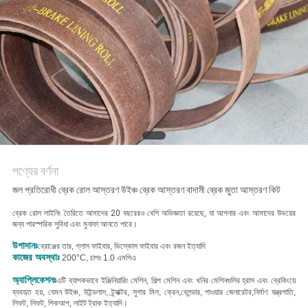
POLICY
পণ্যের বর্ণনা
জল প্রতিরোধী ব্রেক রোল আস্তরণ উইঞ্চ ব্রেক আস্তরণ বাদামী ব্রেক জুতা আস্তরণ কিট
ব্রেক রোল লাইনিং তৈরিতে আমাদের 20 বছরেরও বেশি অভিজ্ঞতা রয়েছে, যা আপনার এবং আমাদের উভয়ের
জন্য পারস্পরিক সুবিধা এবং মুনাফা আনতে পারে।
উপাদানঃ
ব্রোঞ্জের তার, গ্লাস ফাইবার, ভিস্কোস ফাইবার এবং রজন ইত্যাদি
কাজের অবস্থাঃ
200°C, চাপঃ 1.0 এমপিএ
অ্যাপ্লিকেশনঃ
এটি ব্যাপকভাবে ইঞ্জিনিয়ারিং মেশিন, শিল্প মেশিন এবং খনির মেশিনগুলির হ্রাস এবং ব্রেকিংয়ে
ব্যবহৃত হয়, যেমন উইঞ্চ, উইন্ডলাস, ট্র্যাক্টর, সুগার মিল, ক্রেন,ব্লেন্ডার, পাওয়ার জেনারেটর,নির্মাণ যন্ত্রপাতি,
লিফট, লিফট, পিকআপ, লাইট ট্রাক ইত্যাদি।