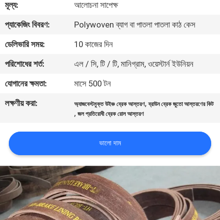
মূল্য:
আলোচনা সাপেক্ষ
নিয়ন্ত্রণ
প্যাকেজিং বিবরণ:
Polywoven ব্যাগ বা পাতলা পাতলা কাঠ কেস
যোগাযোগ
ডেলিভারি সময়:
10 কাজের দিন
করুন
পরিশোধের শর্ত:
এল / সি, টি / টি, মানিগ্রাম, ওয়েস্টার্ন ইউনিয়ন
যোগানের ক্ষমতা:
মাসে 500 টন
উদ্ধৃতির
লক্ষণীয় করা:
,
অ্যাজবেস্টমুক্ত উইঞ্চ ব্রেক আস্তরণ
ব্রাউন ব্রেক জুতো আস্তরণের কিট
জন্য
,
জল প্রতিরোধী ব্রেক রোল আস্তরণ
আবেদন
ভালো দাম
সাইট
ম্যাপ
PRIVACY