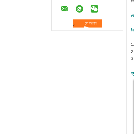
পি
বো
বৈ
1.
2.
3.
প্