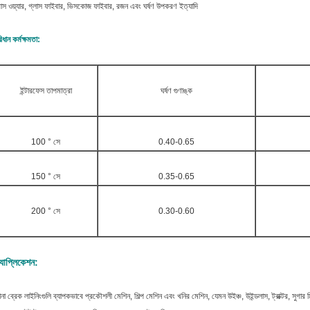
রাস ওয়্যার, গ্লাস ফাইবার, ভিসকোজ ফাইবার, রজন এবং ঘর্ষণ উপকরণ ইত্যাদি
িধান কর্মক্ষমতা:
ইন্টারফেস তাপমাত্রা
ঘর্ষণ গুণাঙ্ক
100 ° সে
0.40-0.65
150 ° সে
0.35-0.65
200 ° সে
0.30-0.60
যাপ্লিকেশন:
না ব্রেক লাইনিংগুলি ব্যাপকভাবে প্রকৌশলী মেশিন, শিল্প মেশিন এবং খনির মেশিন, যেমন উইঞ্চ, উইন্ডলাস, ট্রাক্টর, সুগার মিল,