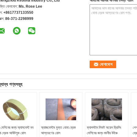
hengzhou Kebona Industry Co., Ltd
আমাদের সরাসরি আপনার তদন্ত পাঠান
যক্তি যোগাযোগ:
Ms. Rose Lee
েল:
+8617737133550
যাক্স:
86-371-2298999
্যান্য পণ্যসমূহ
্প মেশিনের জন্য অ্যাসবেস্ট নন
অ্যাজবেস্টম মুক্ত বোনা ব্রেক
ক্যাপস্টান লিফট অয়েল ড্রিলিং
পেশ
া ব্রেক আউটলুক রোল
আস্তরণের রোল
মেশিনের জন্য নমনীয় উইঞ্চ
ব্র