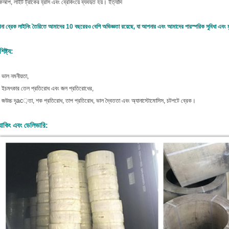
কআপ, লাইট ট্রাকের হ্রাস এবং ব্রেকিংয়ে ব্যবহৃত হয়। ইত্যাদি
না ব্রেক লাইনিং তৈরিতে আমাদের 10 বছরেরও বেশি অভিজ্ঞতা রয়েছে, যা আপনার এবং আমাদের পারস্পরিক সুবিধা এবং
শিষ্ট্য:
 ভাল নমনীয়তা,
 ই
চমৎকার তেল প্রতিরোধ এবং জল প্রতিরোধের,
 জ
উচ্চ দৃac়তা, শক প্রতিরোধ, তাপ প্রতিরোধ, ভাল দ্বৈততা এবং অ্যানাস্টোমোসিস, চটপটে ব্রেক।
যাকিং এবং ডেলিভারি: