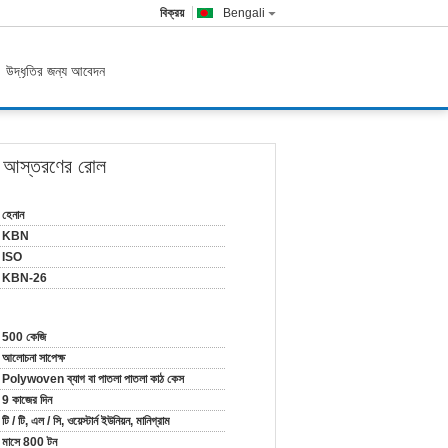
বিক্রয়
Bengali
উদ্ধৃতির জন্য আবেদন
েক আস্তরণের রোল
হেনান
KBN
ISO
KBN-26
500 কেজি
আলোচনা সাপেক্ষ
Polywoven ব্যাগ বা পাতলা পাতলা কাঠ কেস
9 কাজের দিন
টি / টি, এল / সি, ওয়েস্টার্ন ইউনিয়ন, মানিগ্রাম
মাসে 800 টন