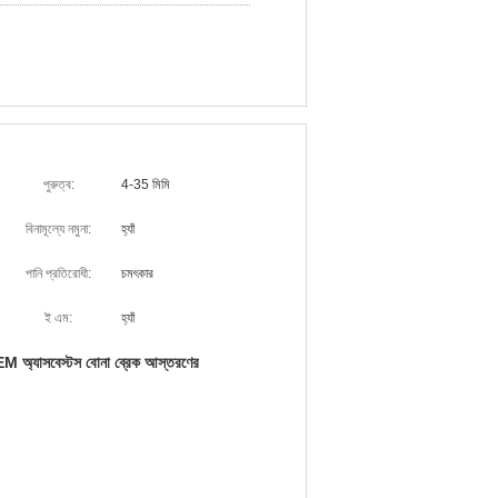
পুরুত্ব:
4-35 মিমি
বিনামূল্যে নমুনা:
হ্যাঁ
পানি প্রতিরোধী:
চমৎকার
ই এম:
হ্যাঁ
M অ্যাসবেস্টস বোনা ব্রেক আস্তরণের