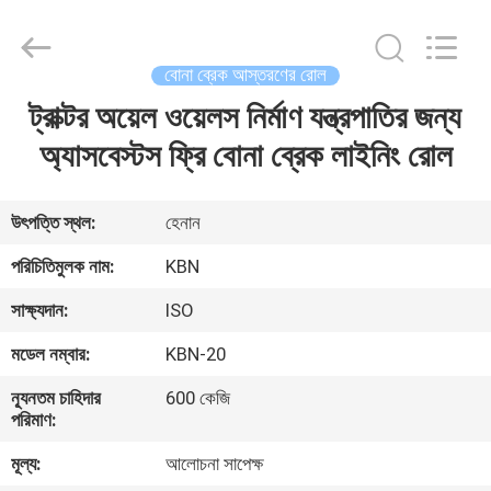
Zhengzhou
Kebona
Industry
Co.,
Ltd.
বোনা ব্রেক আস্তরণের রোল
All
Rights
Reserved.
ট্রাক্টর অয়েল ওয়েলস নির্মাণ যন্ত্রপাতির জন্য
বাড়ি
অ্যাসবেস্টস ফ্রি বোনা ব্রেক লাইনিং রোল
পণ্য
উৎপত্তি স্থল:
হেনান
আমাদের
পরিচিতিমুলক নাম:
KBN
সম্পর্কে
সাক্ষ্যদান:
ISO
মডেল নম্বার:
KBN-20
কারখানা
ন্যূনতম চাহিদার
600 কেজি
ভ্রমণ
পরিমাণ:
মূল্য:
আলোচনা সাপেক্ষ
মান