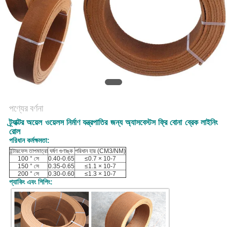
POLICY
পণ্যের বর্ণনা
ট্র্যাক্টর অয়েল ওয়েলস নির্মাণ যন্ত্রপাতির জন্য অ্যাসবেস্টস ফ্রি বোনা ব্রেক লাইনিং
রোল
পরিধান কর্মক্ষমতা:
ইন্টারফেস তাপমাত্রা
ঘর্ষণ গুণাঙ্ক
পরিধান হার (CM3/NM)
100 ° সে
0.40-0.65
≤0.7 × 10-7
150 ° সে
0.35-0.65
≤1.1 × 10-7
200 ° সে
0.30-0.60
≤1.3 × 10-7
প্যাকিং এবং শিপিং: