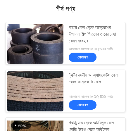
শীর্ষ পণ্য
কালো বোনা ব্রেক আস্তরণের
উপাদান শিল্প পিতলের তারের চাঙ্গা
ক্রেন ব্যবহার
আলোচনা সাপেক্ষ MOQ:600 কেজি
যোগাযোগ
ট্রাক্টর নমনীয় অ অ্যাসবেস্টস বোনা
ব্রেক আস্তরণের রোল
আলোচনা সাপেক্ষ MOQ:500 কেজি
যোগাযোগ
গ্রাউন্ডেড ব্রেক আউটলুক রোল
মোরিং উইঞ্চ ব্রেক আউটলুক