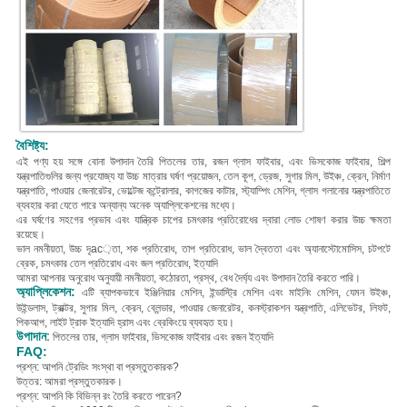
বৈশিষ্ট্য:
এই পণ্য হয়
সঙ্গে বোনা উপাদান তৈরি
পিতলের তার, রজন গ্লাস ফাইবার, এবং ভিসকোজ ফাইবার
, শিল্প
যন্ত্রপাতিগুলির জন্য প্রযোজ্য যা উচ্চ মাত্রার ঘর্ষণ প্রয়োজন, তেল কূপ, ড্রেজ, সুগার মিল, উইঞ্চ, ক্রেন, নির্মাণ
যন্ত্রপাতি, পাওয়ার জেনারেটর, ভোল্টেজ কন্ট্রোলার, কাগজের কাটার, স্ট্যাম্পিং মেশিন, গ্লাস গলানোর যন্ত্রপাতিতে
ব্যবহার করা যেতে পারে অন্যান্য অনেক অ্যাপ্লিকেশনের মধ্যে।
এর ঘর্ষণের সহগের প্রভাব এবং যান্ত্রিক চাপের চমৎকার প্রতিরোধের দ্বারা লোড শোষণ করার উচ্চ ক্ষমতা
রয়েছে।
ভাল নমনীয়তা, উচ্চ দৃac়তা, শক প্রতিরোধ, তাপ প্রতিরোধ, ভাল দ্বৈততা এবং অ্যানাস্টোমোসিস, চটপটে
ব্রেক, চমৎকার তেল প্রতিরোধ এবং জল প্রতিরোধ, ইত্যাদি
আমরা আপনার অনুরোধ অনুযায়ী নমনীয়তা, কঠোরতা, প্রস্থ, বেধ দৈর্ঘ্য এবং উপাদান তৈরি করতে পারি।
অ্যাপ্লিকেশন:
এটি ব্যাপকভাবে ইঞ্জিনিয়ার মেশিন, ইন্ডাস্ট্রি মেশিন এবং মাইনিং মেশিন, যেমন উইঞ্চ,
উইন্ডলাস, ট্রাক্টর, সুগার মিল, ক্রেন, ব্লেন্ডার, পাওয়ার জেনারেটর, কনস্ট্রাকশন যন্ত্রপাতি, এলিভেটর, লিফট,
পিকআপ, লাইট ট্রাক ইত্যাদি হ্রাস এবং ব্রেকিংয়ে ব্যবহৃত হয়।
উপাদান:
পিতলের তার, গ্লাস ফাইবার, ভিসকোজ ফাইবার এবং রজন ইত্যাদি
FAQ:
প্রশ্ন: আপনি ট্রেডিং সংস্থা বা প্রস্তুতকারক?
উত্তর: আমরা প্রস্তুতকারক।
প্রশ্ন: আপনি কি বিভিন্ন রং তৈরি করতে পারেন?