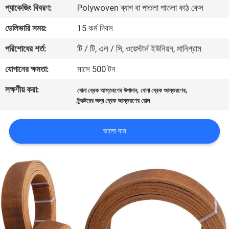
প্যাকেজিং বিবরণ:
Polywoven ব্যাগ বা পাতলা পাতলা কাঠ কেস
নিয়ন্ত্রণ
ডেলিভারি সময়:
15 কর্ম দিবস
যোগাযোগ
পরিশোধের শর্ত:
টি / টি, এল / সি, ওয়েস্টার্ন ইউনিয়ন, মানিগ্রাম
করুন
যোগানের ক্ষমতা:
মাসে 500 টন
লক্ষণীয় করা:
,
,
বোনা ব্রেক আস্তরণের উপাদান
বোনা ব্রেক আস্তরণের
উদ্ধৃতির
ট্র্যাক্টরের জন্য ব্রেক আস্তরণের রোল
জন্য
আবেদন
ভালো দাম
সাইট
ম্যাপ
PRIVACY