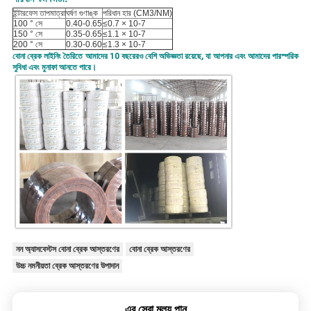
ইন্টারফেস তাপমাত্রা
ঘর্ষণ গুণাঙ্ক
পরিধান হার (CM3/NM)
100 ° সে
0.40-0.65
≤0.7 × 10-7
150 ° সে
0.35-0.65
≤1.1 × 10-7
200 ° সে
0.30-0.60
≤1.3 × 10-7
বোনা ব্রেক লাইনিং তৈরিতে আমাদের 10 বছরেরও বেশি অভিজ্ঞতা রয়েছে, যা আপনার এবং আমাদের পারস্পরিক
সুবিধা এবং মুনাফা আনতে পারে।
নন অ্যাসবেস্টস বোনা ব্রেক আস্তরণের
বোনা ব্রেক আস্তরণের
উচ্চ নমনীয়তা ব্রেক আস্তরণের উপাদান
এর সেরা মূল্য পান