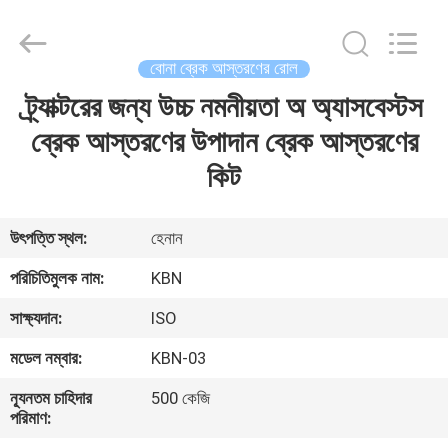
Zhengzhou
Kebona
Industry
Co.,
Ltd.
বোনা ব্রেক আস্তরণের রোল
All
Rights
Reserved.
ট্র্যাক্টরের জন্য উচ্চ নমনীয়তা অ অ্যাসবেস্টস
বাড়ি
ব্রেক আস্তরণের উপাদান ব্রেক আস্তরণের
পণ্য
কিট
আমাদের
উৎপত্তি স্থল:
হেনান
সম্পর্কে
পরিচিতিমুলক নাম:
KBN
সাক্ষ্যদান:
ISO
কারখানা
মডেল নম্বার:
KBN-03
ভ্রমণ
ন্যূনতম চাহিদার
500 কেজি
পরিমাণ:
মান