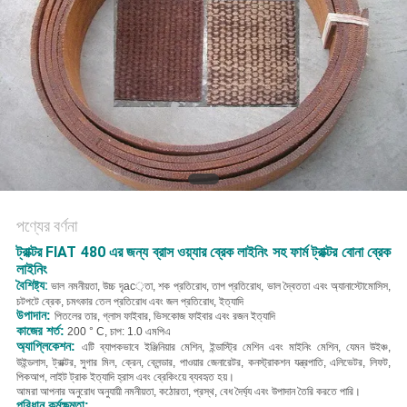
POLICY
পণ্যের বর্ণনা
ট্রাক্টর FIAT 480 এর জন্য ব্রাস ওয়্যার ব্রেক লাইনিং সহ ফার্ম ট্রাক্টর বোনা ব্রেক
লাইনিং
বৈশিষ্ট্য:
ভাল নমনীয়তা, উচ্চ দৃac়তা, শক প্রতিরোধ, তাপ প্রতিরোধ, ভাল দ্বৈততা এবং অ্যানাস্টোমোসিস,
চটপটে ব্রেক, চমৎকার তেল প্রতিরোধ এবং জল প্রতিরোধ, ইত্যাদি
উপাদান:
পিতলের তার, গ্লাস ফাইবার, ভিসকোজ ফাইবার এবং রজন ইত্যাদি
কাজের শর্ত:
200 ° C, চাপ: 1.0 এমপিএ
অ্যাপ্লিকেশন:
এটি ব্যাপকভাবে ইঞ্জিনিয়ার মেশিন, ইন্ডাস্ট্রি মেশিন এবং মাইনিং মেশিন, যেমন উইঞ্চ,
উইন্ডলাস, ট্রাক্টর, সুগার মিল, ক্রেন, ব্লেন্ডার, পাওয়ার জেনারেটর, কনস্ট্রাকশন যন্ত্রপাতি, এলিভেটর, লিফট,
পিকআপ, লাইট ট্রাক ইত্যাদি হ্রাস এবং ব্রেকিংয়ে ব্যবহৃত হয়।
আমরা আপনার অনুরোধ অনুযায়ী নমনীয়তা, কঠোরতা, প্রস্থ, বেধ দৈর্ঘ্য এবং উপাদান তৈরি করতে পারি।
পরিধান কর্মক্ষমতা: