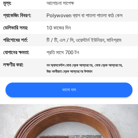
মূল্য:
আলোচনা সাপেক্ষ
নিয়ন্ত্রণ
প্যাকেজিং বিবরণ:
Polywoven ব্যাগ বা পাতলা পাতলা কাঠ কেস
যোগাযোগ
ডেলিভারি সময়:
10 কাজের দিন
করুন
পরিশোধের শর্ত:
টি / টি, এল / সি, ওয়েস্টার্ন ইউনিয়ন, মানিগ্রাম
যোগানের ক্ষমতা:
প্রতি মাসে 700 টন
উদ্ধৃতির
লক্ষণীয় করা:
,
,
নন অ্যাসবেস্টস বোনা ব্রেক আস্তরণের
বোনা ব্রেক আস্তরণের
জন্য
উচ্চ নমনীয়তা ব্রেক আস্তরণের উপাদান
আবেদন
ভালো দাম
সাইট
ম্যাপ
PRIVACY